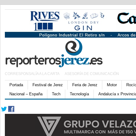
CORRESPONSALÍA A LA CARTA
ASESORÍA DE COMUNICACIÓN
Portada
Festival de Jerez
Feria de Jerez
Motor
Rocí
Nacional – España
Tech
Tecnología
Andalucía x Provinci