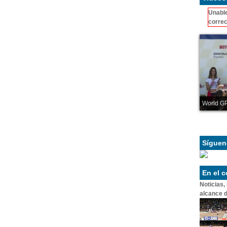
Unable
correc
World GP
Síguen
En el 
Noticias,
alcance d