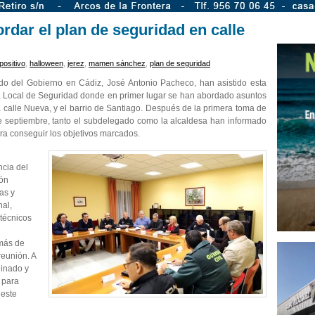
dar el plan de seguridad en calle
positivo
,
halloween
,
jerez
,
mamen sánchez
,
plan de seguridad
o del Gobierno en Cádiz, José Antonio Pacheco, han asistido esta
a Local de Seguridad donde en primer lugar se han abordado asuntos
a calle Nueva, y el barrio de Santiago. Después de la primera toma de
e septiembre, tanto el subdelegado como la alcaldesa han informado
ra conseguir los objetivos marcados.
ncia del
ión
as y
nal,
 técnicos
más de
reunión. A
dinado y
 para
 este