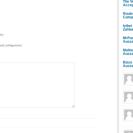
The V
Accep
Roule
Compr
Ivibet
Zahlu
io)
MrPun
Ausza
rá) (obligatorio)
Malin
Ausza
Bizzo
Ausza