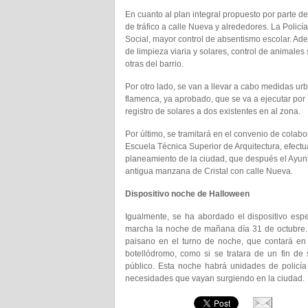
En cuanto al plan integral propuesto por parte d
de tráfico a calle Nueva y alrededores. La Policí
Social, mayor control de absentismo escolar. A
de limpieza viaria y solares, control de animale
otras del barrio.
Por otro lado, se van a llevar a cabo medidas urb
flamenca, ya aprobado, que se va a ejecutar por 
registro de solares a dos existentes en al zona.
Por último, se tramitará en el convenio de colab
Escuela Técnica Superior de Arquitectura, efect
planeamiento de la ciudad, que después el Ayunt
antigua manzana de Cristal con calle Nueva.
Dispositivo noche de Halloween
Igualmente, se ha abordado el dispositivo es
marcha la noche de mañana día 31 de octubre.
paisano en el turno de noche, que contará en t
botellódromo, como si se tratara de un fin 
público. Esta noche habrá unidades de policía 
necesidades que vayan surgiendo en la ciudad.