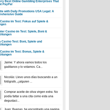
ery Best Online Gambling Enterprises That
t PayPal
tte with Daily Promotions USA Legal: A
ehensive Guide
 Casino im Test: Fokus auf Spiele &
ngen
ter Casino im Test: Spiele, Boni &
hlungen
a Casino Test: Boni, Spiele und
hlungen
 Casino im Test: Bonus, Spiele &
hlungen
Jaime: Y ahora vamos todos los
gaditanos y lo votamos. Ca...
Nicolás: Llevo unos días buscando a un
fotógrafo, ¿alguien ...
Comprar aceite de oliva virgen extra: No
podía faltar a una cita como esta una
degustaci...
Juan: Buenas, he encontrado una pagina