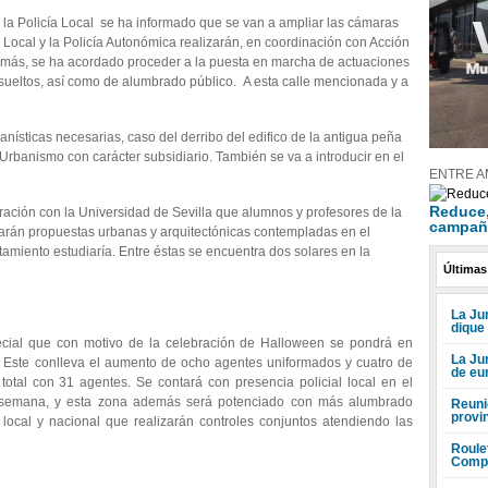
e la Policía Local se ha informado que se van a ampliar las cámaras
a Local y la Policía Autonómica realizarán, en coordinación con Acción
demás, se ha acordado proceder a la puesta en marcha de actuaciones
s sueltos, así como de alumbrado público. A esta calle mencionada y a
anísticas necesarias, caso del derribo del edifico de la antigua peña
Urbanismo con carácter subsidiario. También se va a introducir en el
ENTRE A
Reduce, 
oración con la Universidad de Sevilla que alumnos y profesores de la
campañ
uarán propuestas urbanas y arquitectónicas contempladas en el
amiento estudiaría. Entre éstas se encuentra dos solares en la
Últimas
La Jun
dique
pecial que con motivo de la celebración de Halloween se pondrá en
La Ju
 Este conlleva el aumento de ocho agentes uniformados y cuatro de
de eu
otal con 31 agentes. Se contará con presencia policial local en el
de semana, y esta zona además será potenciado con más alumbrado
Reuni
provi
local y nacional que realizarán controles conjuntos atendiendo las
Roule
Compr