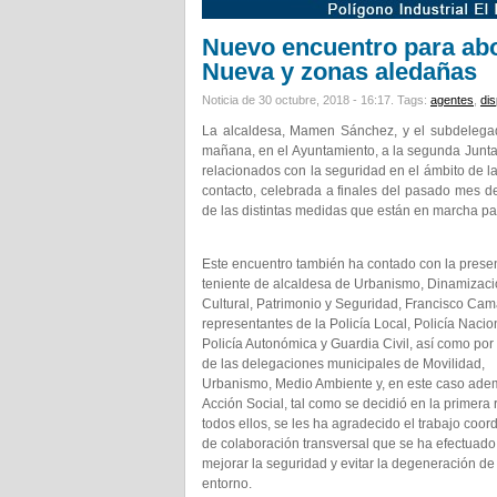
Nuevo encuentro para abor
Nueva y zonas aledañas
Noticia de 30 octubre, 2018 - 16:17.
Tags:
agentes
,
dis
La alcaldesa, Mamen Sánchez, y el subdelegad
mañana, en el Ayuntamiento, a la segunda Junt
relacionados con la seguridad en el ámbito de l
contacto, celebrada a finales del pasado mes d
de las distintas medidas que están en marcha pa
Este encuentro también ha contado con la prese
teniente de alcaldesa de Urbanismo, Dinamizac
Cultural, Patrimonio y Seguridad, Francisco Cam
representantes de la Policía Local, Policía Nacio
Policía Autonómica y Guardia Civil, así como por
de las delegaciones municipales de Movilidad,
Urbanismo, Medio Ambiente y, en este caso ade
Acción Social, tal como se decidió en la primera 
todos ellos, se les ha agradecido el trabajo coor
de colaboración transversal que se ha efectuado
mejorar la seguridad y evitar la degeneración de
entorno.