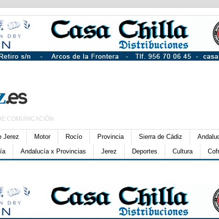
DE COMUNICACIÓN
e Jerez
Motor
Rocío
Provincia
Sierra de Cádiz
Andalu
ía
Andalucía x Provincias
Jerez
Deportes
Cultura
Cof