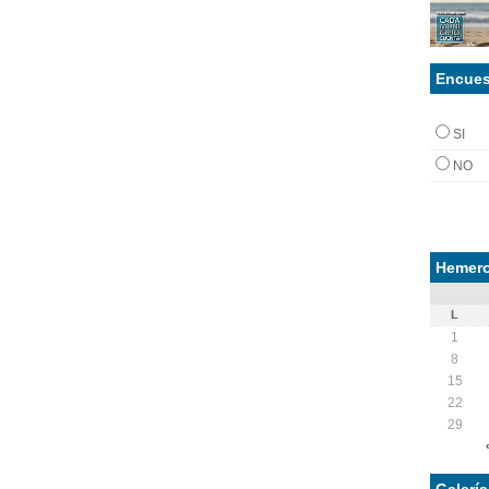
Encues
SI
NO
Hemero
L
1
8
15
22
29
Galerí