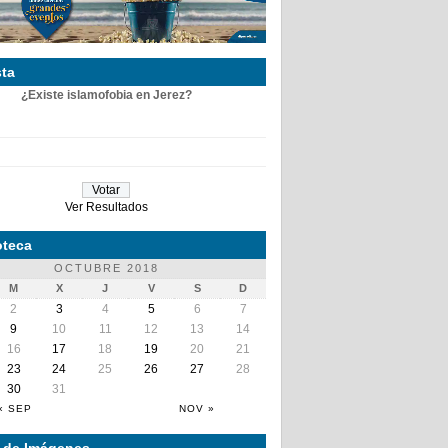
ta
¿Existe islamofobia en Jerez?
Ver Resultados
teca
OCTUBRE 2018
M
X
J
V
S
D
2
3
4
5
6
7
9
10
11
12
13
14
16
17
18
19
20
21
23
24
25
26
27
28
30
31
« SEP
NOV »
a de Imágenes