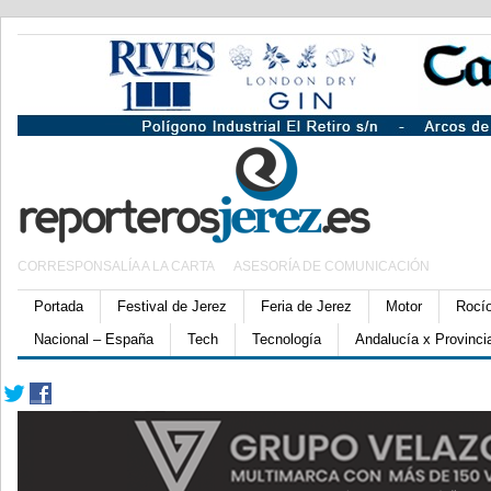
CORRESPONSALÍA A LA CARTA
ASESORÍA DE COMUNICACIÓN
Portada
Festival de Jerez
Feria de Jerez
Motor
Rocí
Nacional – España
Tech
Tecnología
Andalucía x Provinci