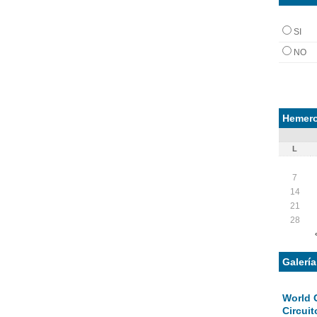
SI
NO
Hemero
L
7
14
21
28
Galerí
World 
Circuit