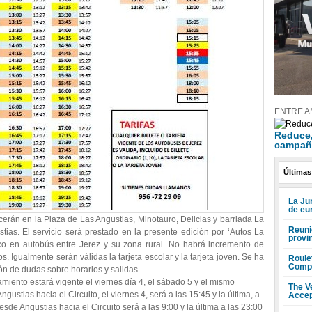
ENTRE A
Reduce, 
campañ
Últimas
La Ju
de eu
cerán en la Plaza de Las Angustias, Minotauro, Delicias y barriada La
Reuni
stias. El servicio será prestado en la presente edición por ‘Autos La
provi
ico en autobús entre Jerez y su zona rural. No habrá incremento de
ros. Igualmente serán válidas la tarjeta escolar y la tarjeta joven. Se ha
Roule
Compr
ón de dudas sobre horarios y salidas.
iento estará vigente el viernes día 4, el sábado 5 y el mismo
The V
gustias hacia el Circuito, el viernes 4, será a las 15:45 y la última, a
Accep
esde Angustias hacia el Circuito será a las 9:00 y la última a las 23:00