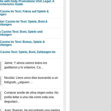
tte with Daily Promotions USA Legal: A
ehensive Guide
 Casino im Test: Fokus auf Spiele &
ngen
ter Casino im Test: Spiele, Boni &
hlungen
a Casino Test: Boni, Spiele und
hlungen
 Casino im Test: Bonus, Spiele &
hlungen
 Casino Test: Spiele, Boni, Zahlungen im
Jaime: Y ahora vamos todos los
gaditanos y lo votamos. Ca...
Nicolás: Llevo unos días buscando a un
fotógrafo, ¿alguien ...
Comprar aceite de oliva virgen extra: No
podía faltar a una cita como esta una
degustaci...
Juan: Buenas, he encontrado una pagina