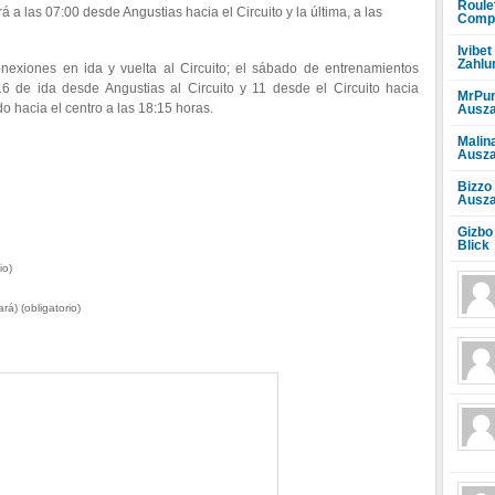
Roule
á a las 07:00 desde Angustias hacia el Circuito y la última, a las
Compr
Ivibet
Zahlu
nexiones en ida y vuelta al Circuito; el sábado de entrenamientos
 16 de ida desde Angustias al Circuito y 11 desde el Circuito hacia
MrPun
do hacia el centro a las 18:15 horas.
Ausza
Malin
Ausza
Bizzo
Ausza
Gizbo
Blick
io)
rá) (obligatorio)