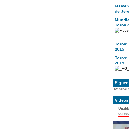
Mamen 
de Jer
Mundial
Toros 
Toros:
2015
Toros: 
2015
Sígueno
Twitter Au
Videos
Unable
correc