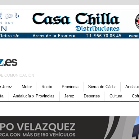
DE COMUNICACIÓN
e Jerez
Motor
Rocío
Provincia
Sierra de Cádiz
Andalu
ía
Andalucía x Provincias
Jerez
Deportes
Cultura
Cof