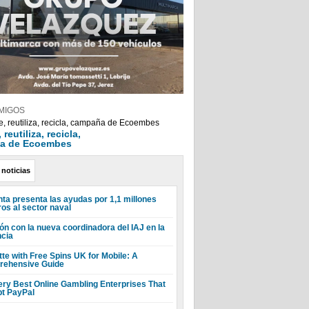
MIGOS
reutiliza, recicla,
a de Ecoembes
 noticias
nta presenta las ayudas por 1,1 millones
ros al sector naval
ón con la nueva coordinadora del IAJ en la
ncia
tte with Free Spins UK for Mobile: A
ehensive Guide
ery Best Online Gambling Enterprises That
t PayPal