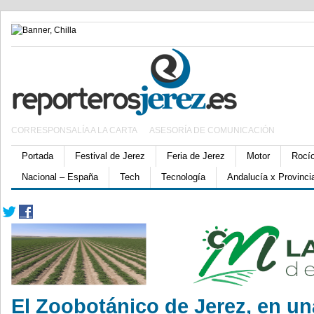
CORRESPONSALÍA A LA CARTA
ASESORÍA DE COMUNICACIÓN
Portada
Festival de Jerez
Feria de Jerez
Motor
Rocí
Nacional – España
Tech
Tecnología
Andalucía x Provinci
El Zoobotánico de Jerez, en un