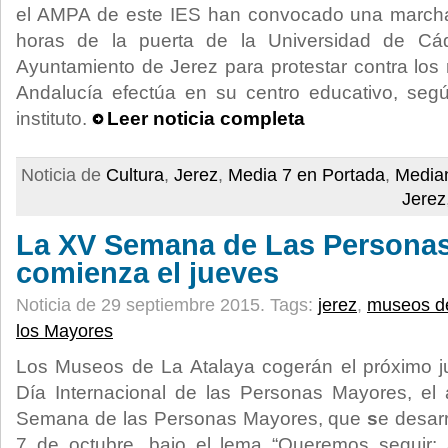
el AMPA de este IES han convocado una marcha
horas de la puerta de la Universidad de Cád
Ayuntamiento de Jerez para protestar contra los 
Andalucía efectúa en su centro educativo, se
instituto.
Leer noticia completa
Noticia de
Cultura
,
Jerez
,
Media 7 en Portada
,
Median
Jerez
La XV Semana de Las Persona
comienza el jueves
Noticia de 29 septiembre 2015.
Tags:
jerez
,
museos de
los Mayores
Los Museos de La Atalaya cogerán el próximo ju
Día Internacional de las Personas Mayores, el 
Semana de las Personas Mayores, que
s
e desarr
7 de octubre, bajo el lema “Queremos seguir: a