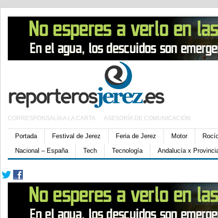
CORRESPONSALÍA A LA CARTA
ASESORÍA DE COMUNICACIÓN
Portada
Festival de Jerez
Feria de Jerez
Motor
Rocí
Nacional – España
Tech
Tecnología
Andalucía x Provinci