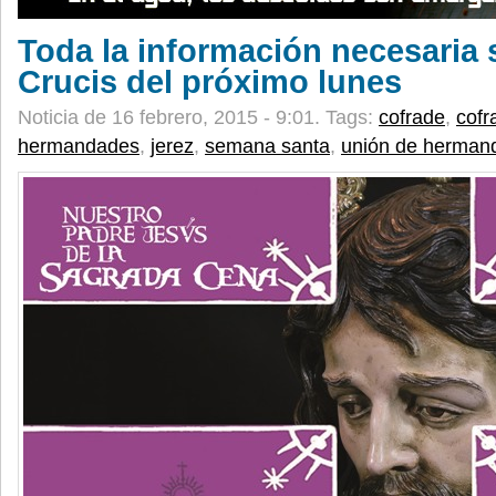
Toda la información necesaria s
Crucis del próximo lunes
Noticia de 16 febrero, 2015 - 9:01.
Tags:
cofrade
,
cofr
hermandades
,
jerez
,
semana santa
,
unión de herman