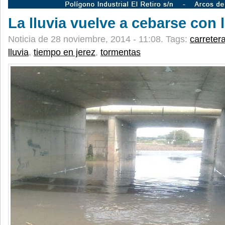
La lluvia vuelve a cebarse con l
Noticia de 28 noviembre, 2014 - 11:08.
Tags:
carreter
lluvia
,
tiempo en jerez
,
tormentas