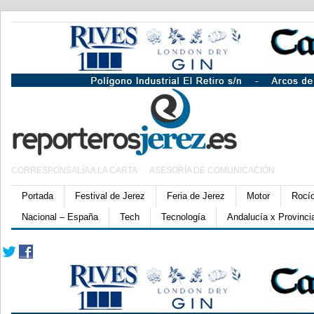
CORRESPONSALÍA A LA CARTA
ASESORÍA DE COMUNICACIÓN
Portada
Festival de Jerez
Feria de Jerez
Motor
Rocí
Nacional – España
Tech
Tecnología
Andalucía x Provinci