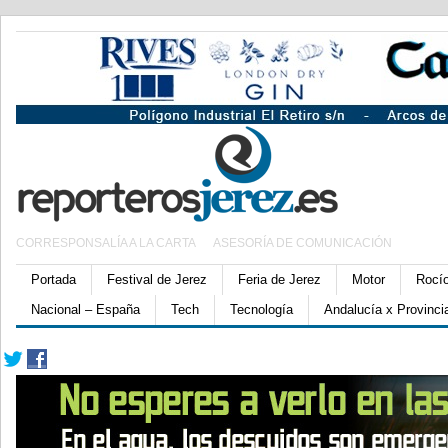
CORRESPONSALÍA A LA CARTA
ASESORÍA DE COMUNICACIÓN
Portada
Festival de Jerez
Feria de Jerez
Motor
Rocí
Nacional – España
Tech
Tecnología
Andalucía x Provinci