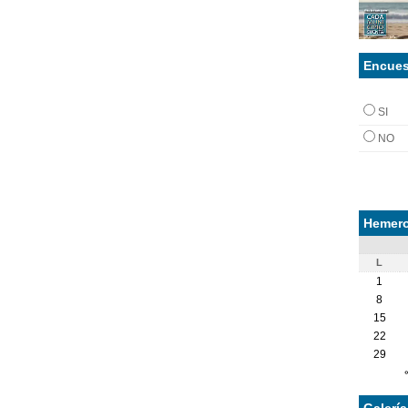
Encues
SI
NO
Hemero
L
1
8
15
22
29
Galerí