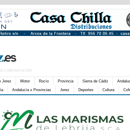
DE COMUNICACIÓN
e Jerez
Motor
Rocío
Provincia
Sierra de Cádiz
Andalu
ía
Andalucía x Provincias
Jerez
Deportes
Cultura
Cof