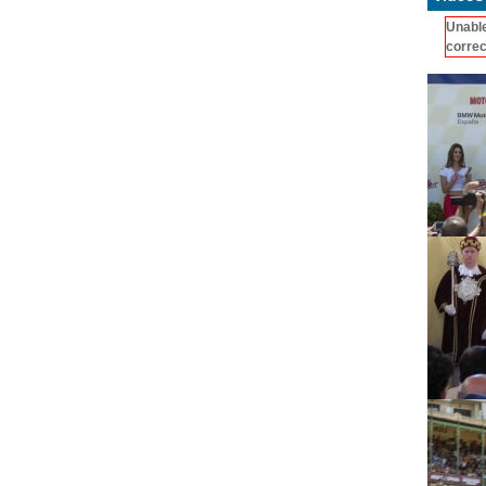
Unable
correc