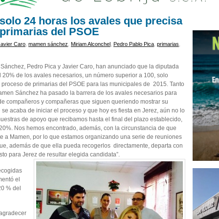
olo 24 horas los avales que precisa
s primarias del PSOE
Javier Caro
,
mamen sánchez
,
Miriam Alconchel
,
Pedro Pablo Pica
,
primarias
,
Sánchez, Pedro Pica y Javier Caro, han anunciado que la diputada
el 20% de los avales necesarios, un número superior a 100, solo
el proceso de primarias del PSOE para las municipales de 2015. Tanto
men Sánchez ha pasado la barrera de los avales necesarios para
 de compañeros y compañeras que siguen queriendo mostrar su
se acaba de iniciar el proceso y que hoy es fiesta en Jerez, aún no lo
uestras de apoyo que recibamos hasta el final del plazo establecido,
 20%. Nos hemos encontrado, además, con la circunstancia de que
te a Mamen, por lo que estamos organizando una serie de reuniones
 que, además de que ella pueda recogerlos directamente, departa con
isto para Jerez de resultar elegida candidata”.
ecogidas
mentó el
20 % del
 agradecer