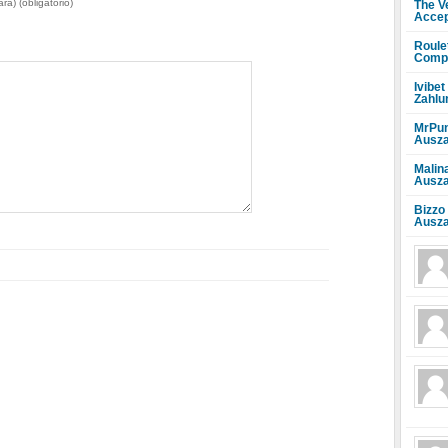
rá) (obligatorio)
The V
Accep
Roule
Compr
Ivibet
Zahlu
MrPun
Ausza
Malin
Ausza
Bizzo
Ausza