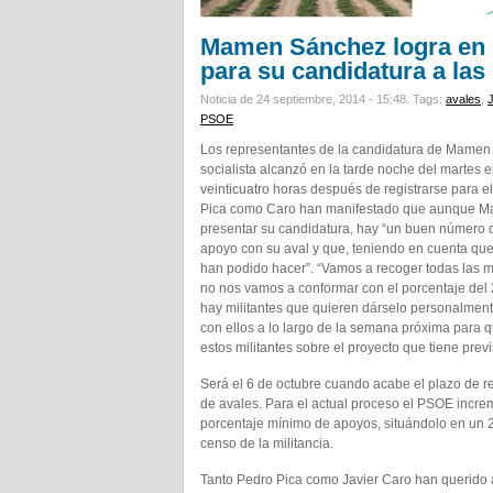
Mamen Sánchez logra en s
para su candidatura a la
Noticia de 24 septiembre, 2014 - 15:48.
Tags:
avales
,
PSOE
Los representantes de la candidatura de Mamen 
socialista alcanzó en la tarde noche del martes 
veinticuatro horas después de registrarse para 
Pica como Caro han manifestado que aunque Ma
presentar su candidatura, hay “un buen número
apoyo con su aval y que, teniendo en cuenta que 
han podido hacer”. “Vamos a recoger todas las m
no nos vamos a conformar con el porcentaje del
hay militantes que quieren dárselo personalmen
con ellos a lo largo de la semana próxima para
estos militantes sobre el proyecto que tiene prev
Será el 6 de octubre cuando acabe el plazo de r
de avales. Para el actual proceso el PSOE incre
porcentaje mínimo de apoyos, situándolo en un 
censo de la militancia.
Tanto Pedro Pica como Javier Caro han querido