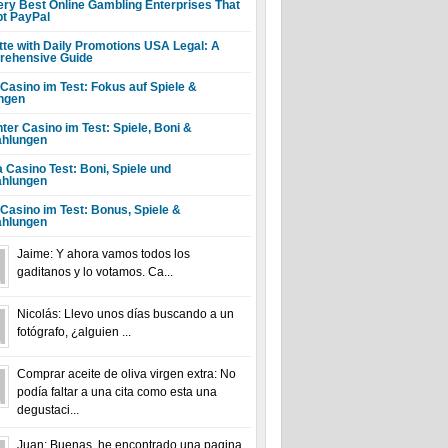
ery Best Online Gambling Enterprises That
t PayPal
tte with Daily Promotions USA Legal: A
ehensive Guide
 Casino im Test: Fokus auf Spiele &
ngen
ter Casino im Test: Spiele, Boni &
hlungen
a Casino Test: Boni, Spiele und
hlungen
 Casino im Test: Bonus, Spiele &
hlungen
Jaime: Y ahora vamos todos los
gaditanos y lo votamos. Ca...
Nicolás: Llevo unos días buscando a un
fotógrafo, ¿alguien ...
Comprar aceite de oliva virgen extra: No
podía faltar a una cita como esta una
degustaci...
Juan: Buenas, he encontrado una pagina