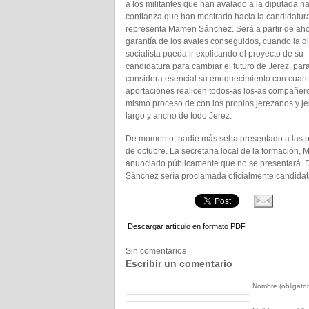
a los militantes que han avalado a la diputada na
confianza que han mostrado hacia la candidatur
representa Mamen Sánchez. Será a partir de aho
garantía de los avales conseguidos, cuando la d
socialista pueda ir explicando el proyecto de su
candidatura para cambiar el futuro de Jerez, par
considera esencial su enriquecimiento con cuan
aportaciones realicen todos-as los-as compañeros
mismo proceso de con los propios jerezanos y j
largo y ancho de todo Jerez.
De momento, nadie más seha presentado a las pr
de octubre. La secretaria local de la formación,
anunciado públicamente que no se presentará. D
Sánchez sería proclamada oficialmente candidata s
Descargar artículo en formato PDF
Sin comentarios
Escribir un comentario
Nombre (obligator