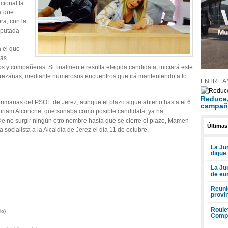
cional la
a que
ra, con la
iputada
a el que
tas
 y compañeras. Si finalmente resulta elegida candidata, iniciará este
erezanas, mediante numerosos encuentros que irá manteniendo a lo
ENTRE A
Reduce, 
imarias del PSOE de Jerez, aunque el plazo sigue abierto hasta el 6
campañ
 Miriam Alconche, que sonaba como posible candidata, ya ha
e no surgir ningún otro nombre hasta que se cierre el plazo, Mamen
Últimas
ocialista a la Alcaldía de Jerez el día 11 de octubre.
La Jun
dique
La Ju
de eu
Reuni
provi
Roule
io)
Compr