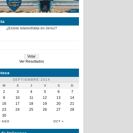
ta
¿Existe islamofobia en Jerez?
Ver Resultados
teca
SEPTIEMBRE 2014
M
X
J
V
S
D
2
3
4
5
6
7
9
10
11
12
13
14
16
17
18
19
20
21
23
24
25
26
27
28
30
« AGO
OCT »
a de Imágenes