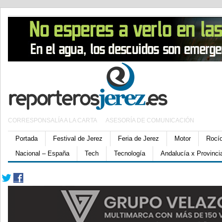
CORRESPONSALÍA A LA CARTA
ASESORÍA DE COMUNICACIÓN
Portada
Festival de Jerez
Feria de Jerez
Motor
Rocí
Nacional – España
Tech
Tecnología
Andalucía x Provinci