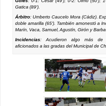
Goles
: 0-1: César (49′); 0-2: Olmo (50′); 1
Gatica (89′).
Árbitro
: Umberto Caucelo Mora (Cádiz). Exp
doble amarilla (65′). También amonestó a Inc
Marín, Vaca, Samuel, Agustín, Girón y Barba
Incidencias
: Acudieron algo más de
aficionados a las gradas del Municipal de Ch