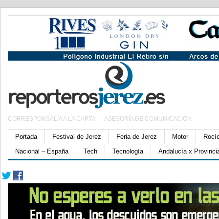
CORRESPONSALÍA A LA CARTA
ASESORÍA DE COMUNICACIÓN
Portada
Festival de Jerez
Feria de Jerez
Motor
Rocí
Nacional – España
Tech
Tecnología
Andalucía x Provinci