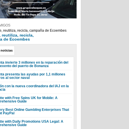
MIGOS
reutiliza, recicla,
a de Ecoembes
 noticias
ta invierte 3 millones en la reparación del
 exento del puerto de Bonanza
nta presenta las ayudas por 1,1 millones
ros al sector naval
ón con la nueva coordinadora del IAJ en la
ncia
tte with Free Spins UK for Mobile: A
ehensive Guide
ery Best Online Gambling Enterprises That
t PayPal
tte with Daily Promotions USA Legal: A
ehensive Guide