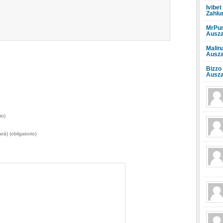
Ivibet
Zahlu
MrPun
Ausza
Malin
Ausza
Bizzo
Ausza
io)
rá) (obligatorio)