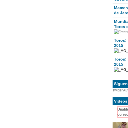
Mamen 
de Jer
Mundial
Toros 
Toros:
2015
Toros: 
2015
Sígueno
Twitter Au
Videos
Unable
correc