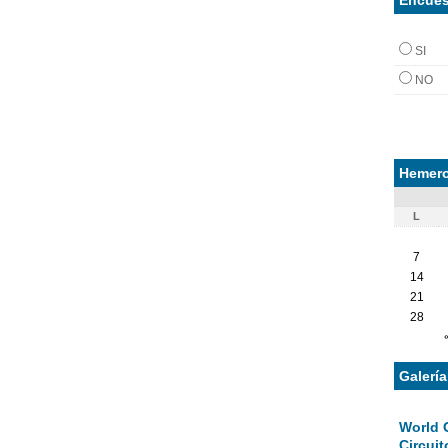
SI
NO
Hemero
L
7
14
21
28
Galerí
World 
Circuit