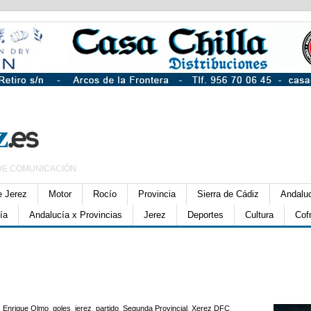
DE COMUNICACIÓN
e Jerez
Motor
Rocío
Provincia
Sierra de Cádiz
Andalu
ía
Andalucía x Provincias
Jerez
Deportes
Cultura
Cof
,
Enrique Olmo
,
goles
,
jerez
,
partido
,
Segunda Provincial
,
Xerez DFC