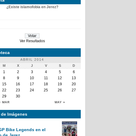
¿Existe islamofobia en Jerez?
Ver Resultados
teca
ABRIL 2014
M
X
J
V
S
D
1
2
3
4
5
6
8
9
10
11
12
13
15
16
17
18
19
20
22
23
24
25
26
27
29
30
« MAR
MAY »
a de Imágenes
GP Bike Legends en el
o de Jerez