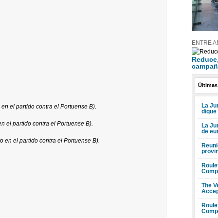
ENTRE A
Reduce, 
campañ
Últimas
La Jun
en el partido contra el Portuense B).
dique
n el partido contra el Portuense B).
La Ju
de eu
o en el partido contra el Portuense B).
Reuni
provi
Roule
Compr
The V
Accep
Roule
Compr