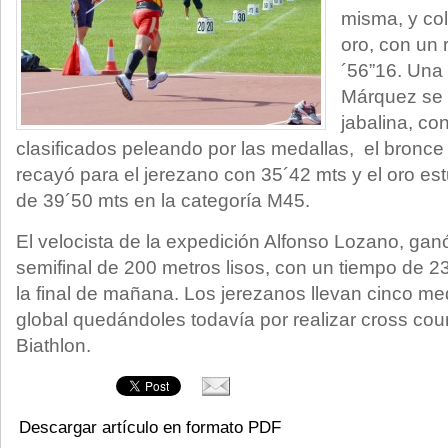
misma, y co
oro, con un r
´56”16. Una
Márquez se 
jabalina, co
clasificados peleando por las medallas, el bronce 
recayó para el jerezano con 35´42 mts y el oro e
de 39´50 mts en la categoría M45.
El velocista de la expedición Alfonso Lozano, ganó 
semifinal de 200 metros lisos, con un tiempo de 2
la final de mañana. Los jerezanos llevan cinco me
global quedándoles todavía por realizar cross coun
Biathlon.
Descargar artículo en formato PDF