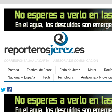
CORRESPONSALÍA A LA CARTA
ASESORÍA DE COMUNICACIÓN
Portada
Festival de Jerez
Feria de Jerez
Motor
Rocí
Nacional – España
Tech
Tecnología
Andalucía x Provinci