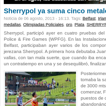
Sherrypol ya suma cinco metal
Noticia de 06 agosto, 2013 - 16:13.
Tags:
Belfast
,
Irla
medallas
,
Olimpiadas Policiales
,
oro
,
Plata
,
SHERRY
Sherrypol, participó ayer en cuatro pruebas de
Police & Fire Games (WPFG). En las Instalacion
Belfast, participaban ayer varios de los compo
jerezana Sherrypol. A primera hora debutaba Ju
vallas, con tan mala suerte, que cuando iba enc
un contratiempo en una y se desequilibró, finaliza
Posteriorme
tomaba la sal
de 3000 mts
comenzar, F
puestos de 
abandonándol