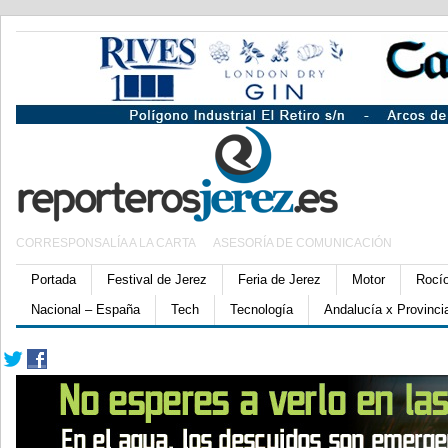
CORRESPONSALÍA A LA CARTA
ASESORÍA DE COMUNICACIÓN
Portada
Festival de Jerez
Feria de Jerez
Motor
Rocí
Nacional – España
Tech
Tecnología
Andalucía x Provinci