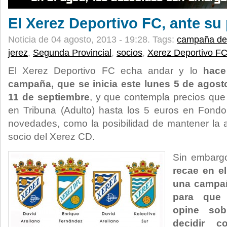
El Xerez Deportivo FC, ante su
Noticia de 04 agosto, 2013 - 19:28.
Tags:
campaña de
jerez
,
Segunda Provincial
,
socios
,
Xerez Deportivo F
El Xerez Deportivo FC echa andar y lo
hace 
campaña, que se inicia este lunes 5 de agost
11 de septiembre
, y que contempla precios que
en Tribuna (Adulto) hasta los 5 euros en Fondo 
novedades, como la posibilidad de mantener la 
socio del Xerez CD.
Sin embarg
recae en el
una campañ
para que 
opine sob
decidir 