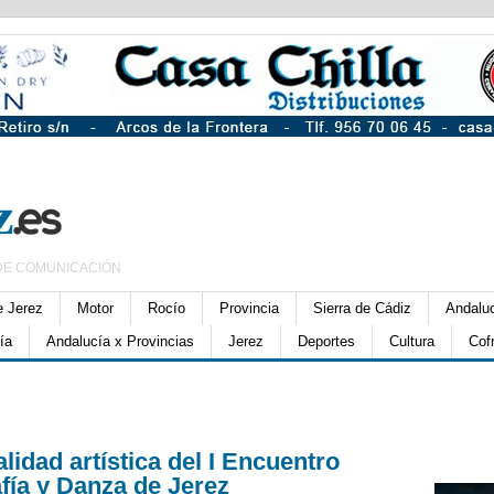
DE COMUNICACIÓN
e Jerez
Motor
Rocío
Provincia
Sierra de Cádiz
Andalu
ía
Andalucía x Provincias
Jerez
Deportes
Cultura
Cof
lidad artística del I Encuentro
fía y Danza de Jerez