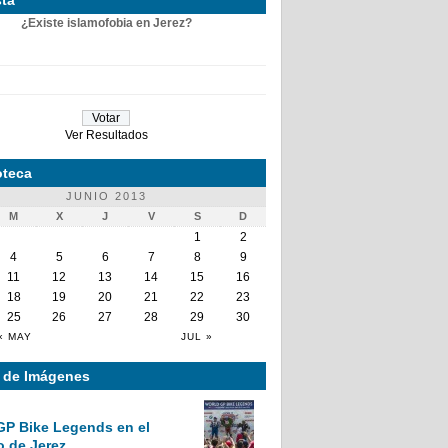
¿Existe islamofobia en Jerez?
Ver Resultados
teca
JUNIO 2013
M
X
J
V
S
D
1
2
4
5
6
7
8
9
11
12
13
14
15
16
18
19
20
21
22
23
25
26
27
28
29
30
« MAY
JUL »
a de Imágenes
GP Bike Legends en el
o de Jerez