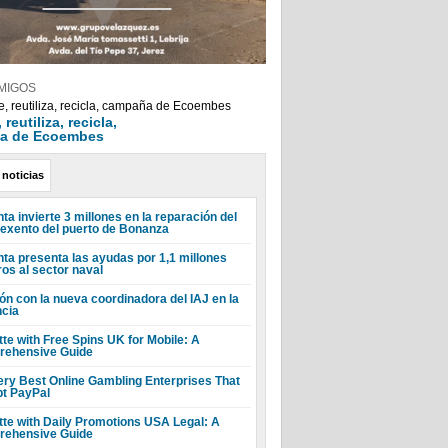
MIGOS
reutiliza, recicla,
a de Ecoembes
 noticias
ta invierte 3 millones en la reparación del
 exento del puerto de Bonanza
nta presenta las ayudas por 1,1 millones
ros al sector naval
ón con la nueva coordinadora del IAJ en la
ncia
tte with Free Spins UK for Mobile: A
ehensive Guide
ery Best Online Gambling Enterprises That
t PayPal
tte with Daily Promotions USA Legal: A
ehensive Guide