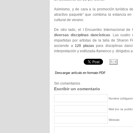
Asimismo, y de cara a la promoción turística d
atractivo paquete” que combina la estancia en l
cultural de verano.
De otro lado, el I Encuentro Internacional d
diversas disciplinas dancísticas
. Las cuatro 
impartidas por artistas de la talla de Sharon
asciende a
120 plazas
para disciplinas danc
interpretación y estilizada-flamenco y dirigidos 
Descargar artículo en formato PDF
Sin comentarios
Escribir un comentario
Nombre (obligator
Mail (no se publica
Website