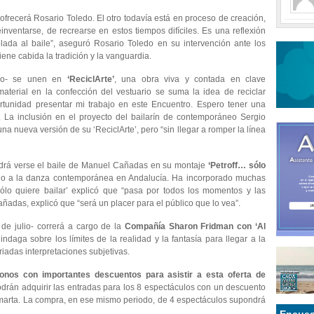
frecerá Rosario Toledo. El otro todavía está en proceso de creación,
einventarse, de recrearse en estos tiempos difíciles. Es una reflexión
lada al baile”, aseguró Rosario Toledo en su intervención ante los
ne cabida la tradición y la vanguardia.
io- se unen en
‘ReciclArte’
, una obra viva y contada en clave
 material en la confección del vestuario se suma la idea de reciclar
ortunidad presentar mi trabajo en este Encuentro. Espero tener una
 La inclusión en el proyecto del bailarín de contemporáneo Sergio
a nueva versión de su ‘ReciclArte’, pero “sin llegar a romper la línea
podrá verse el baile de Manuel Cañadas en su montaje
‘Petroff… sólo
o a la danza contemporánea en Andalucía. Ha incorporado muchas
ólo quiere bailar’ explicó que “pasa por todos los momentos y las
adas, explicó que “será un placer para el público que lo vea”.
de julio- correrá a cargo de la
Compañía Sharon Fridman con ‘Al
 indaga sobre los límites de la realidad y la fantasía para llegar a la
iadas interpretaciones subjetivas.
onos con importantes descuentos para asistir a esta oferta de
 podrán adquirir las entradas para los 8 espectáculos con un descuento
llamarta. La compra, en ese mismo periodo, de 4 espectáculos supondrá
Encues