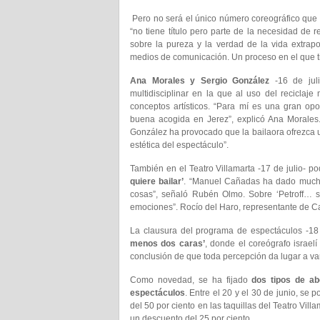
Pero no será el único número coreográfico que o
“no tiene título pero parte de la necesidad de r
sobre la pureza y la verdad de la vida extrapo
medios de comunicación. Un proceso en el que tie
Ana Morales y Sergio González
-16 de jul
multidisciplinar en la que al uso del reciclaje
conceptos artísticos. “Para mí es una gran op
buena acogida en Jerez”, explicó Ana Morales.
González ha provocado que la bailaora ofrezca un
estética del espectáculo”.
También en el Teatro Villamarta -17 de julio- 
quiere bailar’
. “Manuel Cañadas ha dado much
cosas”, señaló Rubén Olmo. Sobre ‘Petroff… s
emociones”. Rocío del Haro, representante de Cañ
La clausura del programa de espectáculos -18 
menos dos caras’
, donde el coreógrafo israelí
conclusión de que toda percepción da lugar a var
Como novedad, se ha fijado
dos tipos de ab
espectáculos
. Entre el 20 y el 30 de junio, se
del 50 por ciento en las taquillas del Teatro Vi
un descuento del 25 por ciento.