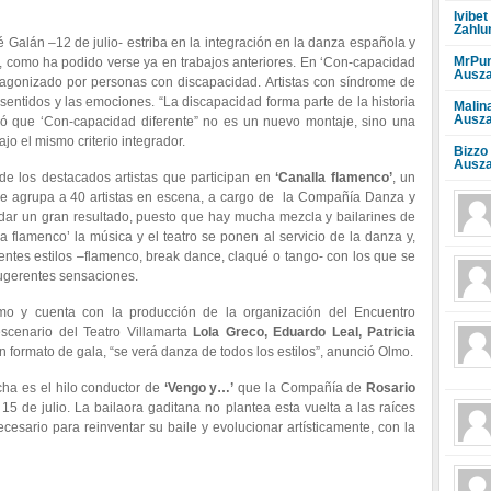
Ivibet
Zahlu
 Galán –12 de julio- estriba en la integración en la danza española y
MrPun
, como ha podido verse ya en trabajos anteriores. En ‘Con-capacidad
Ausza
rotagonizado por personas con discapacidad. Artistas con síndrome de
 sentidos y las emociones. “La discapacidad forma parte de la historia
Malin
Ausza
ió que ‘Con-capacidad diferente” no es un nuevo montaje, sino una
jo el mismo criterio integrador.
Bizzo
Ausza
e los destacados artistas que participan en
‘Canalla flamenco’
, un
que agrupa a 40 artistas en escena, a cargo de la Compañía Danza y
dar un gran resultado, puesto que hay mucha mezcla y bailarines de
 flamenco’ la música y el teatro se ponen al servicio de la danza y,
rentes estilos –flamenco, break dance, claqué o tango- con los que se
ugerentes sensaciones.
o y cuenta con la producción de la organización del Encuentro
scenario del Teatro Villamarta
Lola Greco, Eduardo Leal, Patricia
n formato de gala, “se verá danza de todos los estilos”, anunció Olmo.
rcha es el hilo conductor de
‘Vengo y…’
que la Compañía de
Rosario
5 de julio. La bailaora gaditana no plantea esta vuelta a las raíces
cesario para reinventar su baile y evolucionar artísticamente, con la