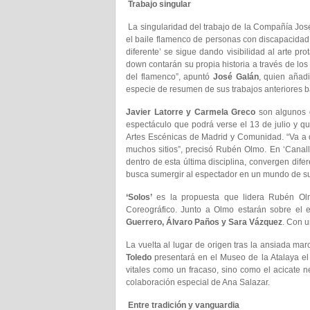
Trabajo singular
La singularidad del trabajo de la Compañía José
el baile flamenco de personas con discapacidad
diferente’ se sigue dando visibilidad al arte p
down contarán su propia historia a través de los
del flamenco”, apuntó
José Galán
, quien añad
especie de resumen de sus trabajos anteriores ba
Javier Latorre y Carmela Greco
son algunos d
espectáculo que podrá verse el 13 de julio y 
Artes Escénicas de Madrid y Comunidad. “Va a 
muchos sitios”, precisó Rubén Olmo. En ‘Canalla
dentro de esta última disciplina, convergen dife
busca sumergir al espectador en un mundo de s
‘Solos’
es la propuesta que lidera Rubén Olm
Coreográfico. Junto a Olmo estarán sobre el e
Guerrero, Álvaro Paños y Sara Vázquez
. Con u
La vuelta al lugar de origen tras la ansiada ma
Toledo
presentará en el Museo de la Atalaya el 1
vitales como un fracaso, sino como el acicate ne
colaboración especial de Ana Salazar.
Entre tradición y vanguardia