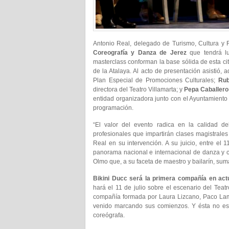
Antonio Real, delegado de Turismo, Cultura y Fi
Coreografía y Danza de Jerez
que tendrá lu
masterclass conforman la base sólida de esta cit
de la Atalaya. Al acto de presentación asistió,
Plan Especial de Promociones Culturales;
Rub
directora del Teatro Villamarta; y
Pepa Caballero
entidad organizadora junto con el Ayuntamiento 
programación.
“El valor del evento radica en la calidad de
profesionales que impartirán clases magistrales
Real en su intervención. A su juicio, entre el 
panorama nacional e internacional de danza y co
Olmo que, a su faceta de maestro y bailarín, suma
Bikini Ducc será la primera compañía en act
hará el 11 de julio sobre el escenario del Teatr
compañía formada por Laura Lizcano, Paco Lama
venido marcando sus comienzos. Y ésta no es 
coreógrafa.