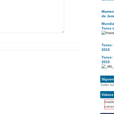
Mamen 
de Jer
Mundial
Toros 
Toros:
2015
Toros: 
2015
Sígueno
Twitter Au
Videos
Unable
correc