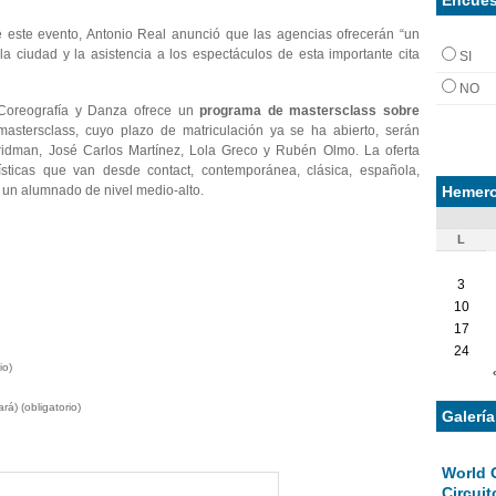
e este evento, Antonio Real anunció que las agencias ofrecerán “un
a ciudad y la asistencia a los espectáculos de esta importante cita
SI
NO
e Coreografía y Danza ofrece un
programa de mastersclass sobre
mastersclass, cuyo plazo de matriculación ya se ha abierto, serán
 Fridman, José Carlos Martínez, Lola Greco y Rubén Olmo. La oferta
ísticas que van desde contact, contemporánea, clásica, española,
Hemero
a un alumnado de nivel medio-alto.
L
3
10
17
24
io)
rá) (obligatorio)
Galerí
World 
Circuit