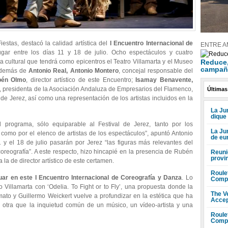
estas, destacó la calidad artística del
I Encuentro Internacional de
ENTRE A
gar entre los días 11 y 18 de julio. Ocho espectáculos y cuatro
Reduce, 
a cultural que tendrá como epicentros el Teatro Villamarta y el Museo
campañ
 además de
Antonio Real, Antonio Montero
, concejal responsable del
én Olmo
, director artístico de este Encuentro;
Isamay Benavente,
, presidenta de la Asociación Andaluza de Empresarios del Flamenco,
Últimas
de Jerez, así como una representación de los artistas incluidos en la
La Jun
dique
l programa, sólo equiparable al Festival de Jerez, tanto por los
La Ju
 como por el elenco de artistas de los espectáculos”, apuntó Antonio
de eu
11 y el 18 de julio pasarán por Jerez “las figuras más relevantes del
reografía”. A este respecto, hizo hincapié en la presencia de Rubén
Reuni
provi
 la de director artístico de este certamen.
Roule
uar en este I Encuentro Internacional de Coreografía y Danza
. Lo
Compr
o Villamarta con ‘Odelia. To Fight or to Fly’, una propuesta donde la
The V
to y Guillermo Weickert vuelve a profundizar en la estética que ha
Accep
otra que la inquietud común de un músico, un vídeo-artista y una
Roule
Compr