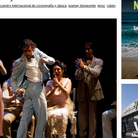
cuentro internacional de coreografía y danza
,
isamay benavente
,
jerez
,
ruben