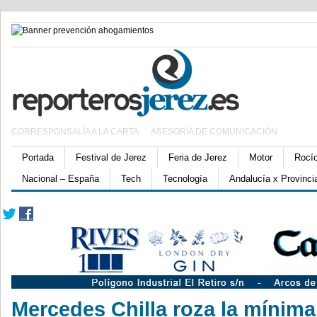
CORRESPONSALÍA A LA CARTA
ASESORÍA DE COMUNICACIÓN
Portada
Festival de Jerez
Feria de Jerez
Motor
Rocí
Nacional – España
Tech
Tecnología
Andalucía x Provinci
Mercedes Chilla roza la mínima