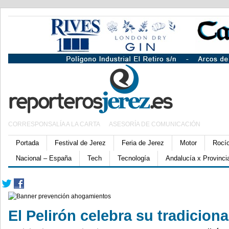
CORRESPONSALÍA A LA CARTA
ASESORÍA DE COMUNICACIÓN
Portada
Festival de Jerez
Feria de Jerez
Motor
Rocí
Nacional – España
Tech
Tecnología
Andalucía x Provinci
El Pelirón celebra su tradiciona