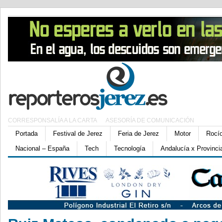
CORRESPONSALÍA A LA CARTA
ASESORÍA DE COMUNICACIÓN
Portada
Festival de Jerez
Feria de Jerez
Motor
Rocí
Nacional – España
Tech
Tecnología
Andalucía x Provinci