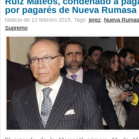
Ruiz Mateos, condenado a paga
por pagarés de Nueva Rumasa
Noticia de 12 febrero 2015.
Tags:
jerez
,
Nueva Ruma
Supremo