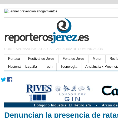
CORRESPONSALÍA A LA CARTA
ASESORÍA DE COMUNICACIÓN
Portada
Festival de Jerez
Feria de Jerez
Motor
Rocí
Nacional – España
Tech
Tecnología
Andalucía x Provinci
Denuncian la presencia de rata