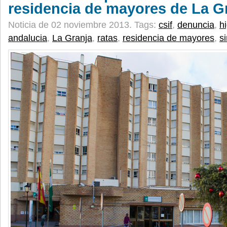
residencia de mayores de La G
Noticia de 02 noviembre 2013.
Tags:
csif
,
denuncia
,
h
andalucia
,
La Granja
,
ratas
,
residencia de mayores
,
s