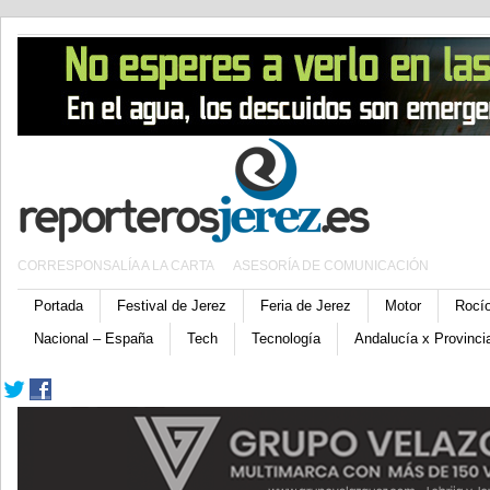
CORRESPONSALÍA A LA CARTA
ASESORÍA DE COMUNICACIÓN
Portada
Festival de Jerez
Feria de Jerez
Motor
Rocí
Nacional – España
Tech
Tecnología
Andalucía x Provinci