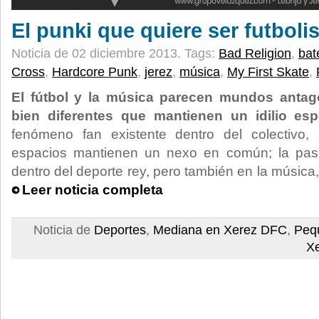
El punki que quiere ser futbolis
Noticia de 02 diciembre 2013.
Tags:
Bad Religion
,
bat
Cross
,
Hardcore Punk
,
jerez
,
música
,
My First Skate
,
El fútbol y la música parecen mundos antag
bien diferentes que mantienen un idilio espe
fenómeno fan existente dentro del colectivo,
espacios mantienen un nexo en común; la pa
dentro del deporte rey, pero también en la música
Leer noticia completa
Noticia de
Deportes
,
Mediana en Xerez DFC
,
Peq
X