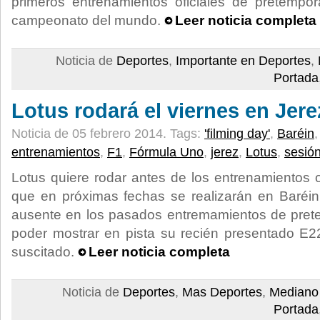
primeros entrenamientos oficiales de pretempo
campeonato del mundo.
Leer noticia completa
Noticia de
Deportes
,
Importante en Deportes
,
Portada
Lotus rodará el viernes en Jere
Noticia de 05 febrero 2014.
Tags:
'filming day'
,
Baréin
entrenamientos
,
F1
,
Fórmula Uno
,
jerez
,
Lotus
,
sesió
Lotus quiere rodar antes de los entrenamientos 
que en próximas fechas se realizarán en Baréin.
ausente en los pasados entremamientos de pret
poder mostrar en pista su recién presentado E2
suscitado.
Leer noticia completa
Noticia de
Deportes
,
Mas Deportes
,
Mediano
Portada