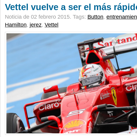
Vettel vuelve a ser el más rápid
Noticia de 02 febrero 2015.
Tags:
Button
,
entrenamien
Hamilton
,
jerez
,
Vettel