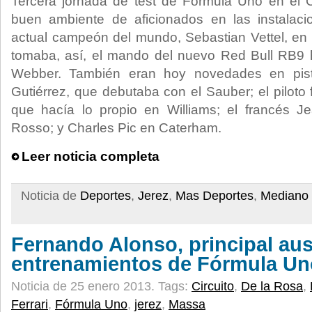
Tercera jornada de test de Fórmula Uno en el C
buen ambiente de aficionados en las instalaci
actual campeón del mundo, Sebastian Vettel, en l
tomaba, así, el mando del nuevo Red Bull RB9 h
Webber. También eran hoy novedades en pist
Gutiérrez, que debutaba con el Sauber; el piloto f
que hacía lo propio en Williams; el francés J
Rosso; y Charles Pic en Caterham.
Leer noticia completa
Noticia de
Deportes
,
Jerez
,
Mas Deportes
,
Mediano 
Fernando Alonso, principal aus
entrenamientos de Fórmula Un
Noticia de 25 enero 2013.
Tags:
Circuito
,
De la Rosa
,
Ferrari
,
Fórmula Uno
,
jerez
,
Massa