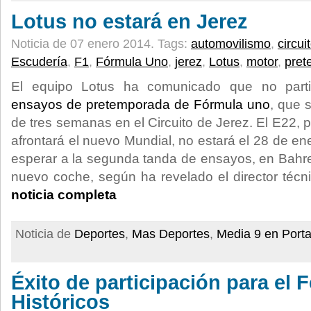
Lotus no estará en Jerez
Noticia de 07 enero 2014.
Tags:
automovilismo
,
circui
Escudería
,
F1
,
Fórmula Uno
,
jerez
,
Lotus
,
motor
,
pret
El equipo Lotus ha comunicado que no parti
ensayos de pretemporada de Fórmula uno
, que 
de tres semanas en el Circuito de Jerez. El E22, p
afrontará el nuevo Mundial, no estará el 28 de e
esperar a la segunda tanda de ensayos, en Bahrei
nuevo coche, según ha revelado el director técn
noticia completa
Noticia de
Deportes
,
Mas Deportes
,
Media 9 en Port
Éxito de participación para el F
Históricos