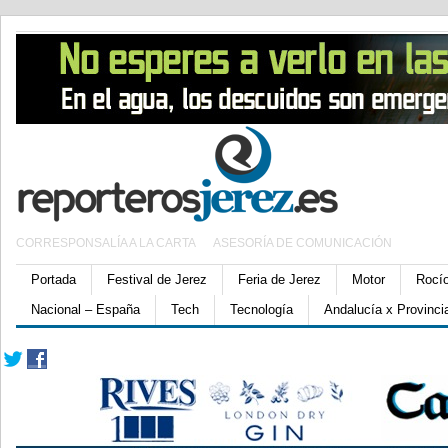
CORRESPONSALÍA A LA CARTA
ASESORÍA DE COMUNICACIÓN
Portada
Festival de Jerez
Feria de Jerez
Motor
Rocí
Nacional – España
Tech
Tecnología
Andalucía x Provinci