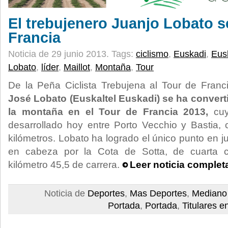
El trebujenero Juanjo Lobato s
Francia
Noticia de 29 junio 2013.
Tags:
ciclismo
,
Euskadi
,
Eusk
Lobato
,
líder
,
Maillot
,
Montaña
,
Tour
De la Peña Ciclista Trebujena al Tour de Franc
José Lobato (Euskaltel Euskadi) se ha converti
la montaña en el Tour de Francia 2013,
cuy
desarrollado hoy entre Porto Vecchio y Bastia,
kilómetros. Lobato ha logrado el único punto en j
en cabeza por la Cota de Sotta, de cuarta ca
kilómetro 45,5 de carrera.
Leer noticia complet
Noticia de
Deportes
,
Mas Deportes
,
Mediano
Portada
,
Portada
,
Titulares e