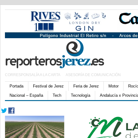
CORRESPONSALÍA A LA CARTA
ASESORÍA DE COMUNICACIÓN
Portada
Festival de Jerez
Feria de Jerez
Motor
Rocí
Nacional – España
Tech
Tecnología
Andalucía x Provinci