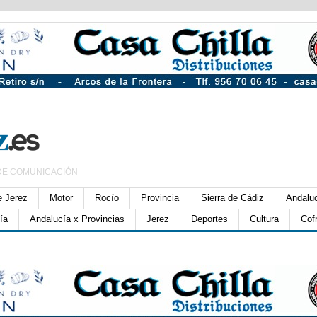
DE COMUNICACIÓN
e Jerez
Motor
Rocío
Provincia
Sierra de Cádiz
Andalu
ía
Andalucía x Provincias
Jerez
Deportes
Cultura
Cof