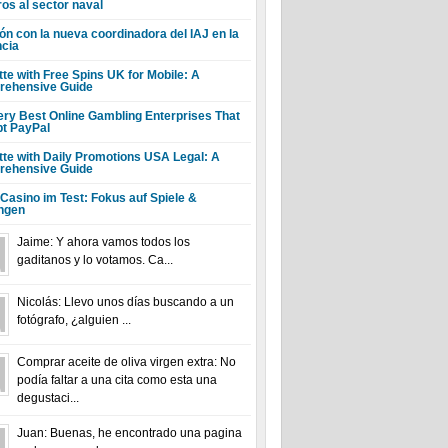
ros al sector naval
ón con la nueva coordinadora del IAJ en la
ncia
tte with Free Spins UK for Mobile: A
ehensive Guide
ery Best Online Gambling Enterprises That
t PayPal
tte with Daily Promotions USA Legal: A
ehensive Guide
 Casino im Test: Fokus auf Spiele &
ngen
Jaime: Y ahora vamos todos los
gaditanos y lo votamos. Ca...
Nicolás: Llevo unos días buscando a un
fotógrafo, ¿alguien ...
Comprar aceite de oliva virgen extra: No
podía faltar a una cita como esta una
degustaci...
Juan: Buenas, he encontrado una pagina