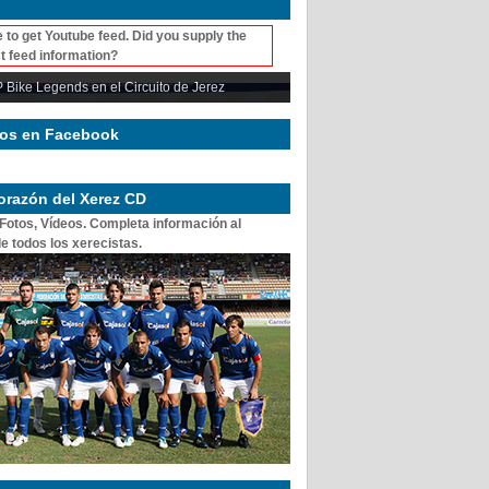
 to get Youtube feed. Did you supply the
t feed information?
 Bike Legends en el Circuito de Jerez
os en Facebook
corazón del Xerez CD
 Fotos, Vídeos. Completa información al
e todos los xerecistas.