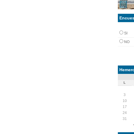
Encues
SI
NO
Hemero
L
3
10
17
24
31