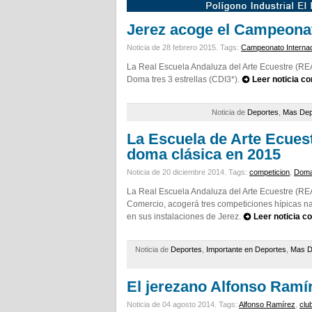
Jerez acoge el Campeona
Noticia de 28 febrero 2015.
Tags:
Campeonato Internac
La Real Escuela Andaluza del Arte Ecuestre (R
Doma tres 3 estrellas (CDI3*).
Leer noticia c
Noticia de
Deportes
,
Mas Dep
La Escuela de Arte Ecues
doma clásica en 2015
Noticia de 20 diciembre 2014.
Tags:
competicion
,
Dom
La Real Escuela Andaluza del Arte Ecuestre (RE
Comercio, acogerá tres competiciones hípicas na
en sus instalaciones de Jerez.
Leer noticia c
Noticia de
Deportes
,
Importante en Deportes
,
Mas D
El jerezano Alfonso Ramíre
Noticia de 04 agosto 2014.
Tags:
Alfonso Ramírez
,
clu