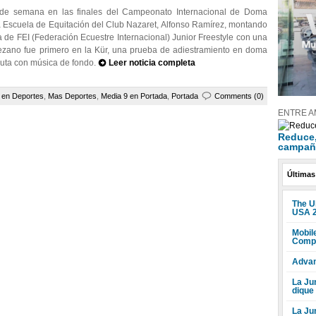
 de semana en las finales del Campeonato Internacional de Doma
la Escuela de Equitación del Club Nazaret, Alfonso Ramírez, montando
ba de FEI (Federación Ecuestre Internacional) Junior Freestyle con una
rezano fue primero en la Kür, una prueba de adiestramiento en doma
ecuta con música de fondo.
Leer noticia completa
 en Deportes
,
Mas Deportes
,
Media 9 en Portada
,
Portada
Comments (0)
ENTRE A
Reduce, 
campañ
Últimas
The U
USA 
Mobile
Compr
Advan
La Jun
dique
La Ju