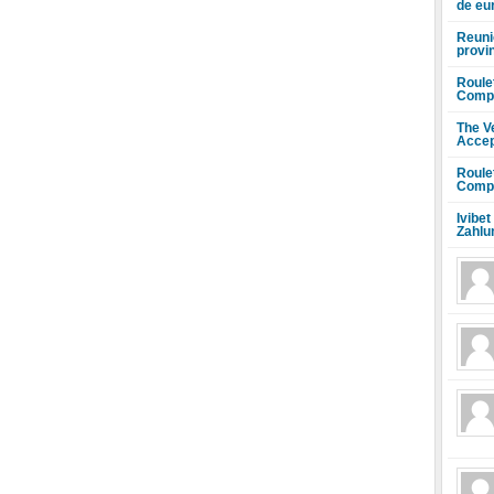
de eu
Reuni
provi
Roule
Compr
The V
Accep
Roule
Compr
Ivibet
Zahlu