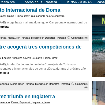
to Internacional de Doma
ional
,
Doma
,
Hípica
,
jerez
,
real escuela de arte ecuestre
EAAE) acoge hasta mañana domingo el Campeonato Internacional de
ompleta
ortes
,
Media 3 en Portada
,
Mediano en Deportes
,
Portada
Comments (0)
tre acogerá tres competiciones de
a
,
Escuela Andaluza de Arte Ecuestre
,
Hípica
,
jerez
AAE), fundación dependiente de la Consejería de Turismo y
cionales e internacionales de doma clásica durante el próximo año
ompleta
eportes
,
Media 10 en Portada
,
Mediano en Deportes
,
Portada
Comments
(0)
z triunfa en Inglaterra
b nazaret
,
Doma
,
Equitación
,
inglaterra
,
jerez