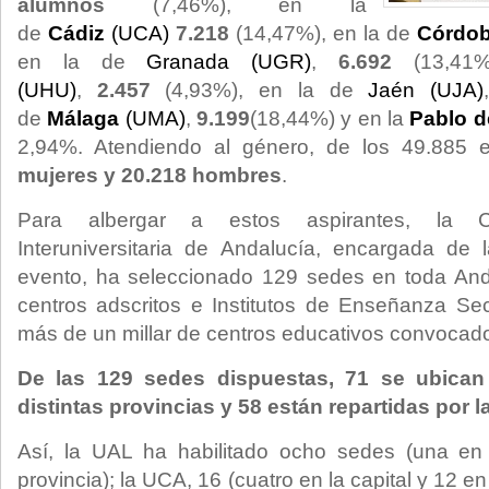
alumnos
(7,46%), en la
de
Cádiz
(UCA)
7.218
(14,47%), en la de
Córdob
en la de
Granada (UGR)
,
6.692
(13,4
(UHU)
,
2.457
(4,93%), en la de
Jaén (UJA)
de
Málaga
(UMA)
,
9.199
(18,44%) y en la
Pablo d
2,94%. Atendiendo al género, de los 49.885 e
mujeres y 20.218 hombres
.
Para albergar a estos aspirantes, la C
Interuniversitaria de Andalucía, encargada de 
evento, ha seleccionado 129 sedes en toda Anda
centros adscritos e Institutos de Enseñanza Se
más de un millar de centros educativos convocado
De las 129 sedes dispuestas, 71 se ubican
distintas provincias y 58 están repartidas por 
Así, la UAL ha habilitado ocho sedes (una en l
provincia); la UCA, 16 (cuatro en la capital y 12 en