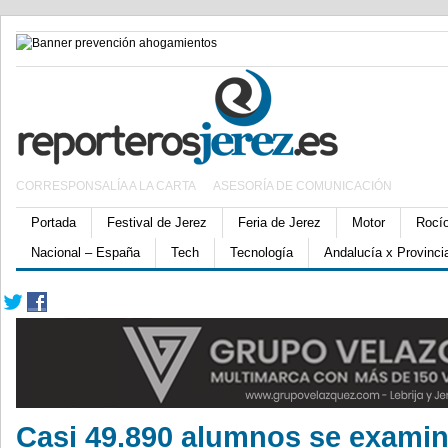
CORRESPONSALÍA A LA CARTA
ASESORÍA DE COMUNICACIÓN
Portada
Festival de Jerez
Feria de Jerez
Motor
Rocí
Nacional – España
Tech
Tecnología
Andalucía x Provinci
Casi 49.890 alumnos se examin