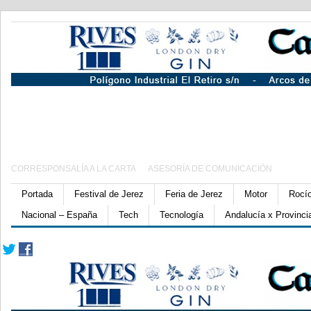
CORRESPONSALÍA A LA CARTA
ASESORÍA DE COMUNICACIÓN
Portada
Festival de Jerez
Feria de Jerez
Motor
Rocí
Nacional – España
Tech
Tecnología
Andalucía x Provinci