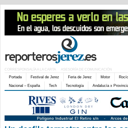
CORRESPONSALÍA A LA CARTA
ASESORÍA DE COMUNICACIÓN
Portada
Festival de Jerez
Feria de Jerez
Motor
Rocí
Nacional – España
Tech
Tecnología
Andalucía x Provinci