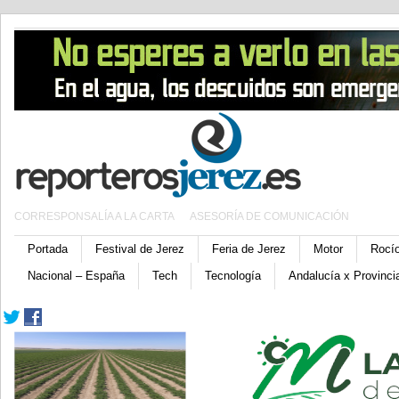
CORRESPONSALÍA A LA CARTA
ASESORÍA DE COMUNICACIÓN
Portada
Festival de Jerez
Feria de Jerez
Motor
Rocí
Nacional – España
Tech
Tecnología
Andalucía x Provinci