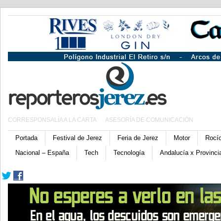
CORRESPONSALÍA A LA CARTA
ASESORÍA DE COMUNICACIÓN
Portada
Festival de Jerez
Feria de Jerez
Motor
Rocí
Nacional – España
Tech
Tecnología
Andalucía x Provinci