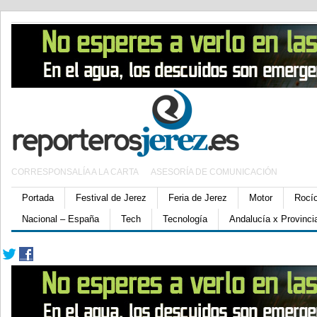
CORRESPONSALÍA A LA CARTA
ASESORÍA DE COMUNICACIÓN
Portada
Festival de Jerez
Feria de Jerez
Motor
Rocí
Nacional – España
Tech
Tecnología
Andalucía x Provinci