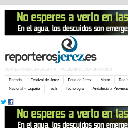
CORRESPONSALÍA A LA CARTA
ASESORÍA DE COMUNICACIÓN
Portada
Festival de Jerez
Feria de Jerez
Motor
Rocí
Nacional – España
Tech
Tecnología
Andalucía x Provinci