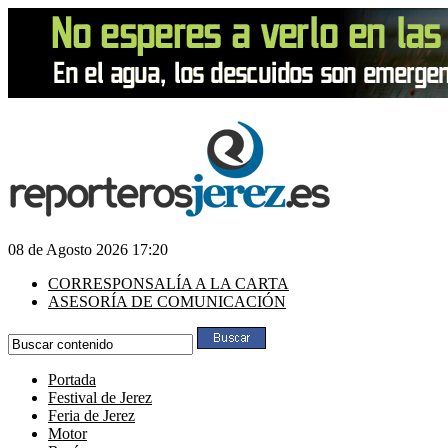
08 de Agosto 2026 17:20
CORRESPONSALÍA A LA CARTA
ASESORÍA DE COMUNICACIÓN
Portada
Festival de Jerez
Feria de Jerez
Motor