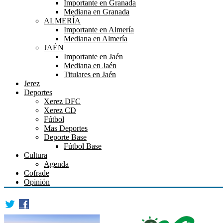
Importante en Granada
Mediana en Granada
ALMERÍA
Importante en Almería
Mediana en Almería
JAÉN
Importante en Jaén
Mediana en Jaén
Titulares en Jaén
Jerez
Deportes
Xerez DFC
Xerez CD
Fútbol
Mas Deportes
Deporte Base
Fútbol Base
Cultura
Agenda
Cofrade
Opinión