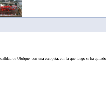
localidad de Ubrique,
con una escopeta, con la que luego se ha quitado