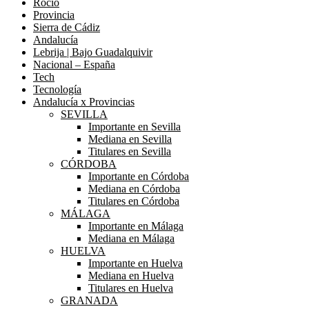
Rocío
Provincia
Sierra de Cádiz
Andalucía
Lebrija | Bajo Guadalquivir
Nacional – España
Tech
Tecnología
Andalucía x Provincias
SEVILLA
Importante en Sevilla
Mediana en Sevilla
Titulares en Sevilla
CÓRDOBA
Importante en Córdoba
Mediana en Córdoba
Titulares en Córdoba
MÁLAGA
Importante en Málaga
Mediana en Málaga
HUELVA
Importante en Huelva
Mediana en Huelva
Titulares en Huelva
GRANADA