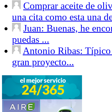
Comprar aceite de oliv
una cita como esta una de
Juan: Buenas, he enco
puedas ...
Antonio Ribas: Típico
gran proyecto...