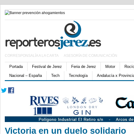
CORRESPONSALÍA A LA CARTA
ASESORÍA DE COMUNICACIÓN
Portada
Festival de Jerez
Feria de Jerez
Motor
Rocí
Nacional – España
Tech
Tecnología
Andalucía x Provinci
Victoria en un duelo solidario