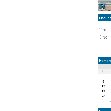
Encues
SI
NO
Hemero
L
5
12
19
26
Galerí