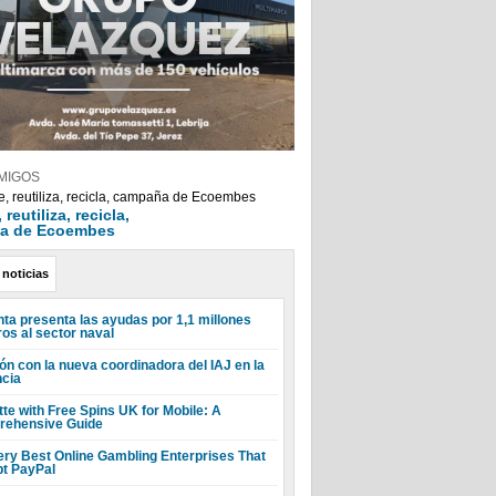
MIGOS
reutiliza, recicla,
a de Ecoembes
 noticias
nta presenta las ayudas por 1,1 millones
ros al sector naval
ón con la nueva coordinadora del IAJ en la
ncia
tte with Free Spins UK for Mobile: A
ehensive Guide
ery Best Online Gambling Enterprises That
t PayPal