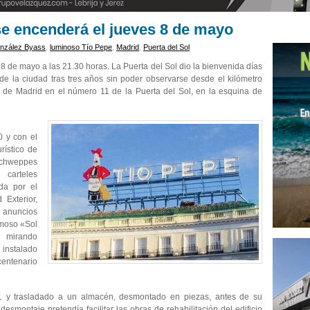
se encenderá el jueves 8 de mayo
nzález Byass
,
luminoso Tío Pepe
,
Madrid
,
Puerta del Sol
8 de mayo a las 21.30 horas. La Puerta del Sol dio la bienvenida días
 de la ciudad tras tres años sin poder observarse desde el kilómetro
n de Madrid en el número 11 de la Puerta del Sol, en la esquina de
0 y con el
rístico de
 Schweppes
carteles
ada por el
Exterior,
e anuncios
famoso «Sol
r mirando
 instalado
centenario
11 y trasladado a un almacén, desmontado en piezas, antes de su
esmontaje pretendía facilitar las obras de rehabilitación del edificio