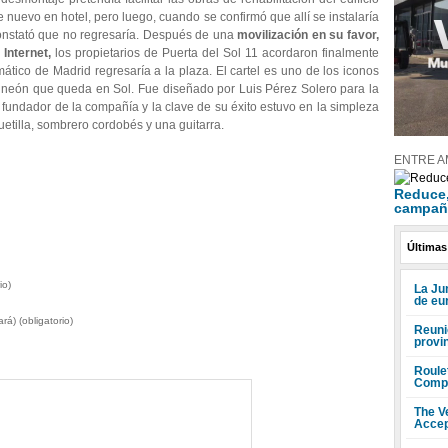
 nuevo en hotel, pero luego, cuando se confirmó que allí se instalaría
onstató que no regresaría. Después de una
movilización en su favor,
Internet,
los propietarios de Puerta del Sol 11 acordaron finalmente
tico de Madrid regresaría a la plaza. El cartel es uno de los iconos
 neón que queda en Sol. Fue diseñado por Luis Pérez Solero para la
undador de la compañía y la clave de su éxito estuvo en la simpleza
etilla, sombrero cordobés y una guitarra.
ENTRE A
Reduce, 
campañ
Últimas
io)
La Ju
de eu
rá) (obligatorio)
Reuni
provi
Roule
Compr
The V
Accep