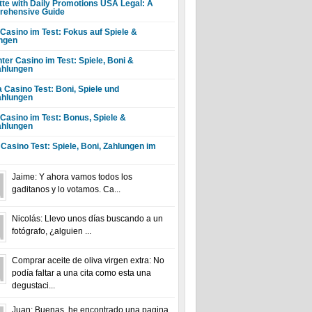
tte with Daily Promotions USA Legal: A
ehensive Guide
 Casino im Test: Fokus auf Spiele &
ngen
ter Casino im Test: Spiele, Boni &
hlungen
a Casino Test: Boni, Spiele und
hlungen
 Casino im Test: Bonus, Spiele &
hlungen
 Casino Test: Spiele, Boni, Zahlungen im
Jaime: Y ahora vamos todos los
gaditanos y lo votamos. Ca...
Nicolás: Llevo unos días buscando a un
fotógrafo, ¿alguien ...
Comprar aceite de oliva virgen extra: No
podía faltar a una cita como esta una
degustaci...
Juan: Buenas, he encontrado una pagina