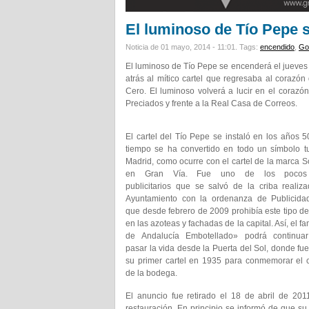
El luminoso de Tío Pepe 
Noticia de 01 mayo, 2014 - 11:01.
Tags:
encendido
,
Go
El luminoso de Tío Pepe se encenderá el jueves 
atrás al mítico cartel que regresaba al corazón
Cero. El luminoso volverá a lucir en el corazó
Preciados y frente a la Real Casa de Correos.
El cartel del Tío Pepe se instaló en los años 5
tiempo se ha convertido en todo un símbolo tu
Madrid, como ocurre con el cartel de la marca
en Gran Vía. Fue uno de los pocos 
publicitarios que se salvó de la criba realiz
Ayuntamiento con la ordenanza de Publicidad 
que desde febrero de 2009 prohibía este tipo d
en las azoteas y fachadas de la capital. Así, el 
de Andalucía Embotellado» podrá continua
pasar la vida desde la Puerta del Sol, donde fue
su primer cartel en 1935 para conmemorar el 
de la bodega.
El anuncio fue retirado el 18 de abril de 20
restauración. En principio se informó de que su d