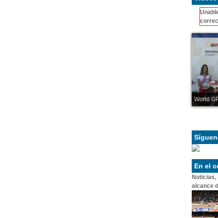
Unable
correc
World GP
Síguen
En el 
Noticias,
alcance d