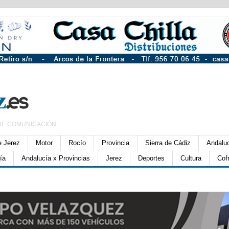
DE COMUNICACIÓN
e Jerez
Motor
Rocío
Provincia
Sierra de Cádiz
Andalu
ía
Andalucía x Provincias
Jerez
Deportes
Cultura
Cof