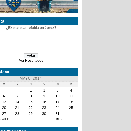
ta
¿Existe islamofobia en Jerez?
Ver Resultados
teca
MAYO 2014
M
X
J
V
S
D
1
2
3
4
6
7
8
9
10
11
13
14
15
16
17
18
20
21
22
23
24
25
27
28
29
30
31
« ABR
JUN »
a de Imágenes