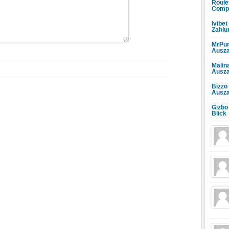
Roule
Compr
Ivibet
Zahlu
MrPun
Ausza
Malin
Ausza
Bizzo
Ausza
Gizbo
Blick