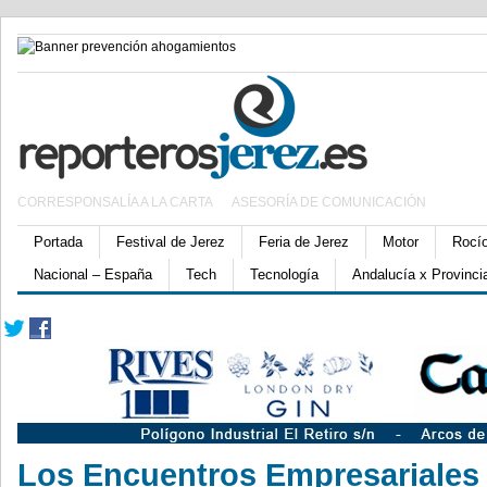
CORRESPONSALÍA A LA CARTA
ASESORÍA DE COMUNICACIÓN
Portada
Festival de Jerez
Feria de Jerez
Motor
Rocí
Nacional – España
Tech
Tecnología
Andalucía x Provinci
Los Encuentros Empresariales