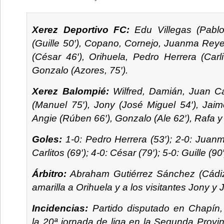
Xerez Deportivo FC:
Edu Villegas (Pablo
(Guille 50′), Copano, Cornejo, Juanma Rey
(César 46′), Orihuela, Pedro Herrera (Carl
Gonzalo (Azores, 75′).
Xerez Balompié:
Wilfred, Damián, Juan Car
(Manuel 75′), Jony (José Miguel 54′), Jaim
Angie (Rúben 66′), Gonzalo (Ale 62′), Rafa 
Goles:
1-0: Pedro Herrera (53′); 2-0: Juanm
Carlitos (69′); 4-0: César (79′); 5-0: Guille (90′
Árbitro:
Abraham Gutiérrez Sánchez (Cádiz)
amarilla a Orihuela y a los visitantes Jony y
Incidencias:
Partido disputado en Chapín,
la 20ª jornada de liga en la Segunda Provin