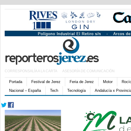
CORRESPONSALÍA A LA CARTA
ASESORÍA DE COMUNICACIÓN
Portada
Festival de Jerez
Feria de Jerez
Motor
Rocí
Nacional – España
Tech
Tecnología
Andalucía x Provinci