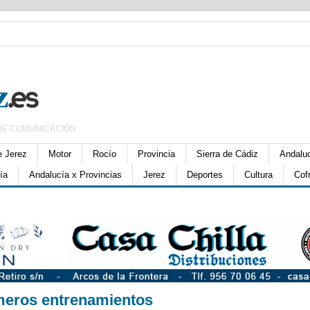
DE COMUNICACIÓN
e Jerez
Motor
Rocío
Provincia
Sierra de Cádiz
Andalu
ía
Andalucía x Provincias
Jerez
Deportes
Cultura
Cof
imeros entrenamientos