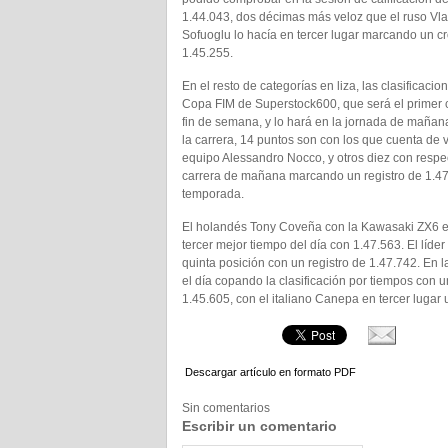
1.44.043, dos décimas más veloz que el ruso Vla
Sofuoglu lo hacía en tercer lugar marcando un 
1.45.255.
En el resto de categorías en liza, las clasificac
Copa FIM de Superstock600, que será el primer c
fin de semana, y lo hará en la jornada de mañana
la carrera, 14 puntos son con los que cuenta de 
equipo Alessandro Nocco, y otros diez con respec
carrera de mañana marcando un registro de 1.47
temporada.
El holandés Tony Coveña con la Kawasaki ZX6 e
tercer mejor tiempo del día con 1.47.563. El líder 
quinta posición con un registro de 1.47.742. En
el día copando la clasificación por tiempos con u
1.45.605, con el italiano Canepa en tercer lugar
Descargar artículo en formato PDF
Sin comentarios
Escribir un comentario