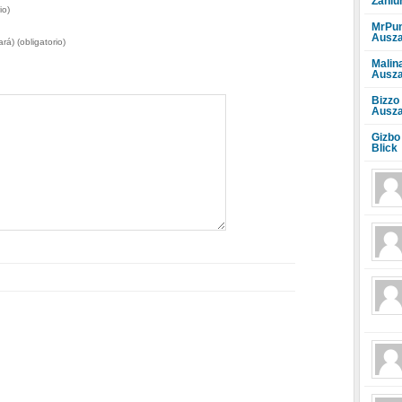
Zahlu
io)
MrPun
Ausza
rá) (obligatorio)
Malin
Ausza
Bizzo
Ausza
Gizbo
Blick