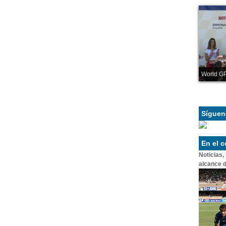
World GP
Síguen
En el 
Noticias,
alcance d