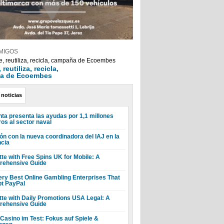
MIGOS
reutiliza, recicla,
a de Ecoembes
 noticias
nta presenta las ayudas por 1,1 millones
ros al sector naval
ón con la nueva coordinadora del IAJ en la
ncia
tte with Free Spins UK for Mobile: A
ehensive Guide
ery Best Online Gambling Enterprises That
t PayPal
tte with Daily Promotions USA Legal: A
ehensive Guide
 Casino im Test: Fokus auf Spiele &