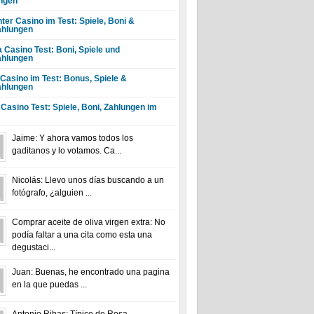
ngen
ter Casino im Test: Spiele, Boni &
hlungen
a Casino Test: Boni, Spiele und
hlungen
 Casino im Test: Bonus, Spiele &
hlungen
 Casino Test: Spiele, Boni, Zahlungen im
Jaime: Y ahora vamos todos los
gaditanos y lo votamos. Ca...
Nicolás: Llevo unos días buscando a un
fotógrafo, ¿alguien ...
Comprar aceite de oliva virgen extra: No
podía faltar a una cita como esta una
degustaci...
Juan: Buenas, he encontrado una pagina
en la que puedas ...
Antonio Ribas: Típico de Rosa