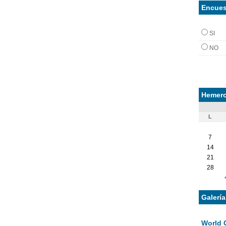
Encues
SI
NO
Hemero
L
7
14
21
28
Galerí
World 