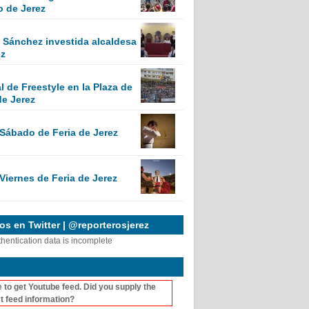
o de Jerez
Sánchez investida alcaldesa
ez
 de Freestyle en la Plaza de
de Jerez
 Sábado de Feria de Jerez
Viernes de Feria de Jerez
s en Twitter | @reporterosjerez
thentication data is incomplete
 to get Youtube feed. Did you supply the
t feed information?