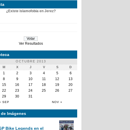
ta
¿Existe islamofobia en Jerez?
Ver Resultados
teca
OCTUBRE 2013
M
X
J
V
S
D
1
2
3
4
5
6
8
9
10
11
12
13
15
16
17
18
19
20
22
23
24
25
26
27
29
30
31
« SEP
NOV »
a de Imágenes
GP Bike Legends en el