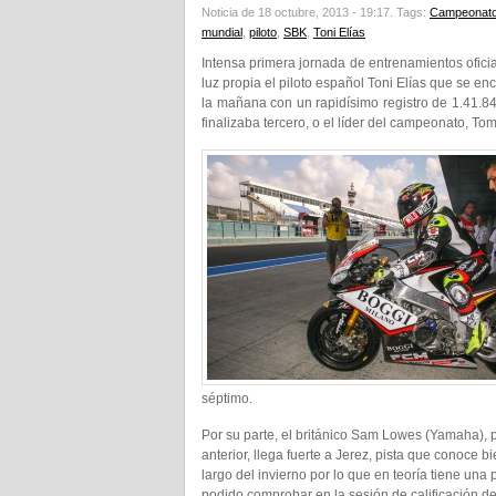
Noticia de 18 octubre, 2013 - 19:17.
Tags:
Campeonato
mundial
,
piloto
,
SBK
,
Toni Elías
Intensa primera jornada de entrenamientos ofic
luz propia el piloto español Toni Elías que se en
la mañana con un rapidísimo registro de 1.41.842
finalizaba tercero, o el líder del campeonato, T
séptimo.
Por su parte, el británico Sam Lowes (Yamaha),
anterior, llega fuerte a Jerez, pista que conoce 
largo del invierno por lo que en teoría tiene un
podido comprobar en la sesión de calificación d