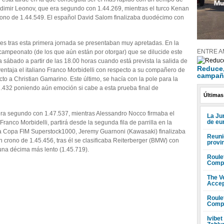
dimir Leonov, que era segundo con 1.44.269, mientras el turco Kenan
crono de 1.44.549. El español David Salom finalizaba duodécimo con
iones tras esta primera jornada se presentaban muy apretadas. En la
ENTRE A
ampeonato (de los que aún están por otorgar) que se dilucide este
 sábado a partir de las 18.00 horas cuando está prevista la salida de
Reduce, 
ventaja el italiano Franco Morbidelli con respecto a su compañero de
campañ
to a Christian Gamarino. Este último, se hacía con la pole para la
.432 poniendo aún emoción si cabe a esta prueba final de
Últimas
ra segundo con 1.47.537, mientras Alessandro Nocco firmaba el
La Ju
de eu
Franco Morbidelli, partirá desde la segunda fila de parrilla en la
 la Copa FIM Superstock1000, Jeremy Guarnoni (Kawasaki) finalizaba
Reuni
n crono de 1.45.456, tras él se clasificaba Reiterberger (BMW) con
provi
 una décima más lento (1.45.719).
Roule
Compr
The V
Accep
Roule
Compr
Ivibet