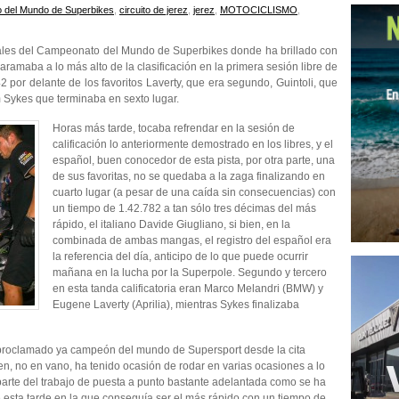
 del Mundo de Superbikes
,
circuito de jerez
,
jerez
,
MOTOCICLISMO
,
iales del Campeonato del Mundo de Superbikes donde ha brillado con
caramaba a lo más alto de la clasificación en la primera sesión libre de
 por delante de los favoritos Laverty, que era segundo, Guintoli, que
om Sykes que terminaba en sexto lugar.
Horas más tarde, tocaba refrendar en la sesión de
calificación lo anteriormente demostrado en los libres, y el
español, buen conocedor de esta pista, por otra parte, una
de sus favoritas, no se quedaba a la zaga finalizando en
cuarto lugar (a pesar de una caída sin consecuencias) con
un tiempo de 1.42.782 a tan sólo tres décimas del más
rápido, el italiano Davide Giugliano, si bien, en la
combinada de ambas mangas, el registro del español era
la referencia del día, anticipo de lo que puede ocurrir
mañana en la lucha por la Superpole. Segundo y tercero
en esta tanda calificatoria eran Marco Melandri (BMW) y
Eugene Laverty (Aprilia), mientras Sykes finalizaba
 proclamado ya campeón del mundo de Supersport desde la cita
bien, no en vano, ha tenido ocasión de rodar en varias ocasiones a lo
a parte del trabajo de puesta a punto bastante adelantada como se ha
e esta tarde en la que conseguía ser el más rápido con un tiempo de