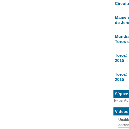
Circuit
Mamen 
de Jer
Mundial
Toros 
Toros:
2015
Toros: 
2015
Sígueno
Twitter Au
Videos
Unable
correc