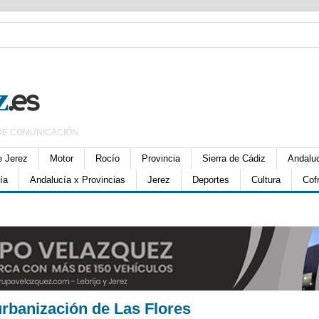
DE COMUNICACIÓN
e Jerez
Motor
Rocío
Provincia
Sierra de Cádiz
Andalu
ía
Andalucía x Provincias
Jerez
Deportes
Cultura
Cof
urbanización de Las Flores