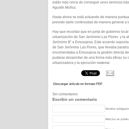
están más cerca de conseguir unos servicios bási
Agustín Muñoz.
Hasta ahora se está actuando de manera puntual y
previsto darle continuidad de manera general a la
Hay que recordar que en junta de gobierno local 
urbanización de San Jerónimo-Las Flores y la atr
Jerónimo B” a Emusujesa. Este acuerdo suponía 
de San Jerónimo Las Flores, que llevaba paraliz
encomendaba a Emusujesa la gestión directa de l
pudiese desarrollar de una forma más eficaz su ca
urbanizadora y la ejecución material.
Descargar artículo en formato PDF
Sin comentarios
Escribir un comentario
Nombre (obligator
Mail (no se publica