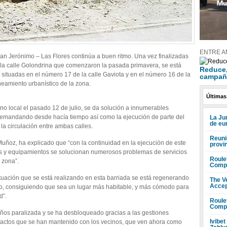
ENTRE A
 San Jerónimo – Las Flores continúa a buen ritmo. Una vez finalizadas
 la calle Golondrina que comenzaron la pasada primavera, se está
Reduce, 
 situadas en el número 17 de la calle Gaviota y en el número 16 de la
campañ
neamiento urbanístico de la zona.
Últimas
no local el pasado 12 de julio, se da solución a innumerables
demandando desde hacía tiempo así como la ejecución de parte del
La Ju
de eu
o la circulación entre ambas calles.
Reuni
uñoz, ha explicado que “con la continuidad en la ejecución de este
provi
res y equipamientos se solucionan numerosos problemas de servicios
Roule
 zona”.
Compr
uación que se está realizando en esta barriada se está regenerando
The V
Accep
do, consiguiendo que sea un lugar más habitable, y más cómodo para
d”.
Roule
Compr
años paralizada y se ha desbloqueado gracias a las gestiones
Ivibet
ntactos que se han mantenido con los vecinos, que ven ahora como