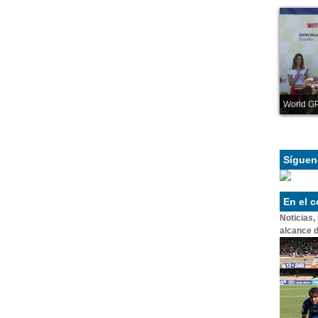
World GP
Síguen
En el 
Noticias,
alcance d