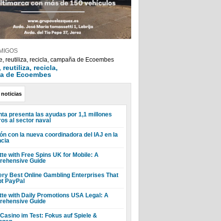
MIGOS
reutiliza, recicla,
a de Ecoembes
 noticias
nta presenta las ayudas por 1,1 millones
ros al sector naval
ón con la nueva coordinadora del IAJ en la
ncia
tte with Free Spins UK for Mobile: A
ehensive Guide
ery Best Online Gambling Enterprises That
t PayPal
tte with Daily Promotions USA Legal: A
ehensive Guide
 Casino im Test: Fokus auf Spiele &