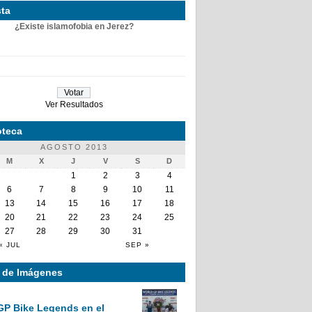
ta
¿Existe islamofobia en Jerez?
Ver Resultados
teca
AGOSTO 2013
M
X
J
V
S
D
1
2
3
4
6
7
8
9
10
11
13
14
15
16
17
18
20
21
22
23
24
25
27
28
29
30
31
« JUL
SEP »
a de Imágenes
GP Bike Legends en el