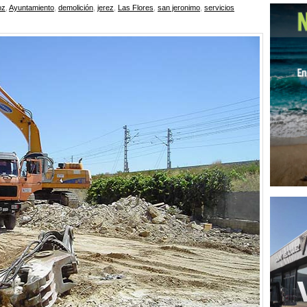
oz
,
Ayuntamiento
,
demolición
,
jerez
,
Las Flores
,
san jeronimo
,
servicios