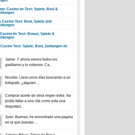
ngen
ter Casino im Test: Spiele, Boni &
hlungen
a Casino Test: Boni, Spiele und
hlungen
 Casino im Test: Bonus, Spiele &
hlungen
 Casino Test: Spiele, Boni, Zahlungen im
Jaime: Y ahora vamos todos los
gaditanos y lo votamos. Ca...
Nicolás: Llevo unos días buscando a un
fotógrafo, ¿alguien ...
Comprar aceite de oliva virgen extra: No
podía faltar a una cita como esta una
degustaci...
Juan: Buenas, he encontrado una pagina
en la que puedas ...
Antonio Ribas: Típico de Rosa