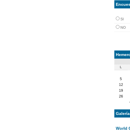
Encues
SI
NO
Hemero
L
5
12
19
26
Galerí
World 