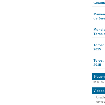
Circuit
Mamen 
de Jer
Mundial
Toros 
Toros:
2015
Toros: 
2015
Sígueno
Twitter Au
Videos
Unable
correc