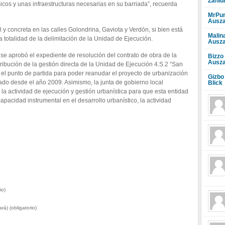
Zahlu
cos y unas infraestructuras necesarias en su barriada”, recuerda
MrPun
Ausza
 concreta en las calles Golondrina, Gaviota y Verdón, si bien está
Malin
 totalidad de la delimitación de la Unidad de Ejecución.
Ausza
se aprobó el expediente de resolución del contrato de obra de la
Bizzo
Ausza
ibución de la gestión directa de la Unidad de Ejecución 4.S.2 “San
el punto de partida para poder reanudar el proyecto de urbanización
Gizbo
ado desde el año 2009. Asimismo, la junta de gobierno local
Blick
a actividad de ejecución y gestión urbanística para que esta entidad
pacidad instrumental en el desarrollo urbanístico, la actividad
io)
rá) (obligatorio)