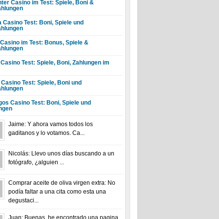
ter Casino im Test: Spiele, Boni &
hlungen
a Casino Test: Boni, Spiele und
hlungen
 Casino im Test: Bonus, Spiele &
hlungen
 Casino Test: Spiele, Boni, Zahlungen im
 Casino Test: Spiele, Boni und
hlungen
gos Casino Test: Boni, Spiele und
ngen
Jaime: Y ahora vamos todos los
gaditanos y lo votamos. Ca...
Nicolás: Llevo unos días buscando a un
fotógrafo, ¿alguien ...
Comprar aceite de oliva virgen extra: No
podía faltar a una cita como esta una
degustaci...
Juan: Buenas, he encontrado una pagina