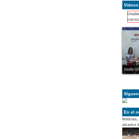
Videos
Unable
correc
World GP
Síguen
En el 
Noticias,
alcance d