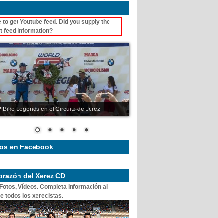
 to get Youtube feed. Did you supply the
t feed information?
 Bike Legends en el Circuito de Jerez
os en Facebook
corazón del Xerez CD
 Fotos, Vídeos. Completa información al
e todos los xerecistas.