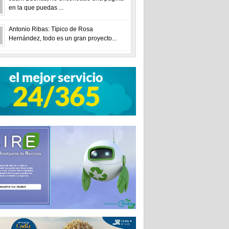
en la que puedas ...
Antonio Ribas: Típico de Rosa
Hernández, todo es un gran proyecto...