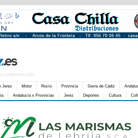
DE COMUNICACIÓN
e Jerez
Motor
Rocío
Provincia
Sierra de Cádiz
Andalu
ía
Andalucía x Provincias
Jerez
Deportes
Cultura
Cof