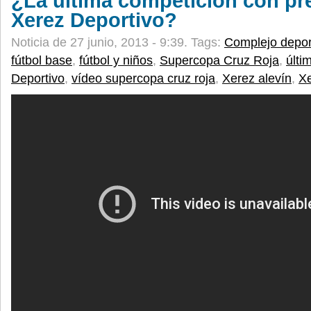
¿La última competición con pr
Xerez Deportivo?
Noticia de 27 junio, 2013 - 9:39.
Tags:
Complejo depor
fútbol base
,
fútbol y niños
,
Supercopa Cruz Roja
,
últi
Deportivo
,
vídeo supercopa cruz roja
,
Xerez alevín
,
X