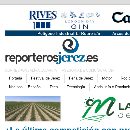
CORRESPONSALÍA A LA CARTA
ASESORÍA DE COMUNICACIÓN
Portada
Festival de Jerez
Feria de Jerez
Motor
Rocí
Nacional – España
Tech
Tecnología
Andalucía x Provinci