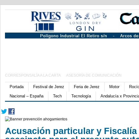
CORRESPONSALÍA A LA CARTA
ASESORÍA DE COMUNICACIÓN
Portada
Festival de Jerez
Feria de Jerez
Motor
Rocí
Nacional – España
Tech
Tecnología
Andalucía x Provinci
Acusación particular y Fiscalía