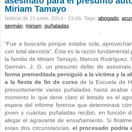
asesinato para el presunto aut
Miriam Tamayo
Noticia de 21 junio, 2013 - 13:06.
Tags:
abogado
,
acu
germán
,
miriam
,
puñaladas
“Fue a buscarla porque estaba sola, aprovecha
con total alevosía”. Ésta es la razón fundamental
la familia de Miriam Tamayo, Marcos Rodríguez, h
Germán. J. G. un presunto delito de asesina
forma premeditada persiguió a la víctima y la 
a la fiesta de fin de curso
de la Escuela de Ho
presuntamente varias puñaladas hasta acabar c
momento lo que tiene claro el letrado es el agr
espera del informe forense que determinará có
joven y cuántas puñaladas recibió, en función 
alegar el agravante de ensañamiento. Si finalm
estas dos circunstancias,
el procesado podría 