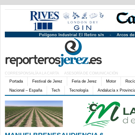
CORRESPONSALÍA A LA CARTA
ASESORÍA DE COMUNICACIÓN
Portada
Festival de Jerez
Feria de Jerez
Motor
Rocí
Nacional – España
Tech
Tecnología
Andalucía x Provinci