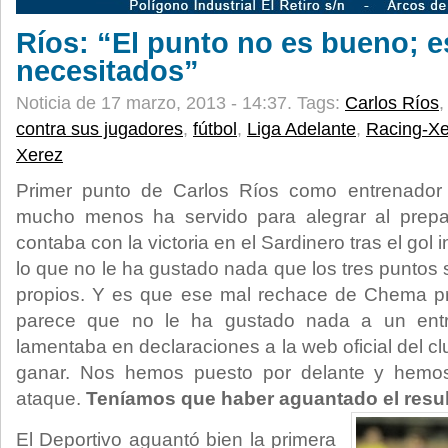
Ríos: “El punto no es bueno;
necesitados”
Noticia de 17 marzo, 2013 - 14:37.
Tags:
Carlos Ríos
contra sus jugadores
,
fútbol
,
Liga Adelante
,
Racing-Xe
Xerez
Primer punto de Carlos Ríos como entrenador 
mucho menos ha servido para alegrar al prepa
contaba con la victoria en el Sardinero tras el gol 
lo que no le ha gustado nada que los tres puntos
propios. Y es que ese mal rechace de Chema pre
parece que no le ha gustado nada a un entr
lamentaba en declaraciones a la web oficial del c
ganar. Nos hemos puesto por delante y hemos 
ataque.
Teníamos que haber aguantado el resul
El Deportivo aguantó bien la primera