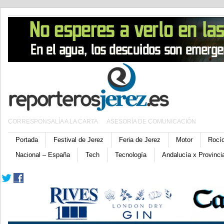
CORRESPONSALÍA A LA CARTA
ASESORÍA DE COMUNICACIÓN
Portada
Festival de Jerez
Feria de Jerez
Motor
Rocí
Nacional – España
Tech
Tecnología
Andalucía x Provinci