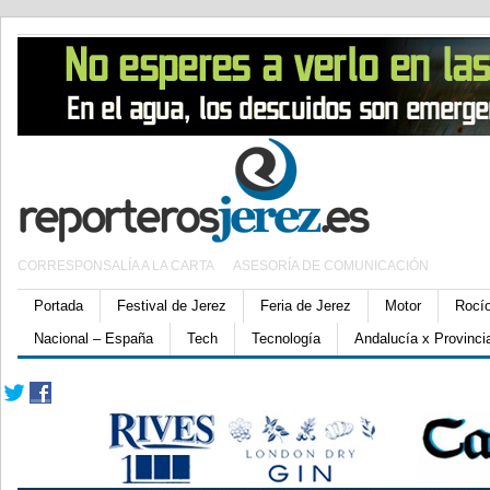
CORRESPONSALÍA A LA CARTA
ASESORÍA DE COMUNICACIÓN
Portada
Festival de Jerez
Feria de Jerez
Motor
Rocí
Nacional – España
Tech
Tecnología
Andalucía x Provinci