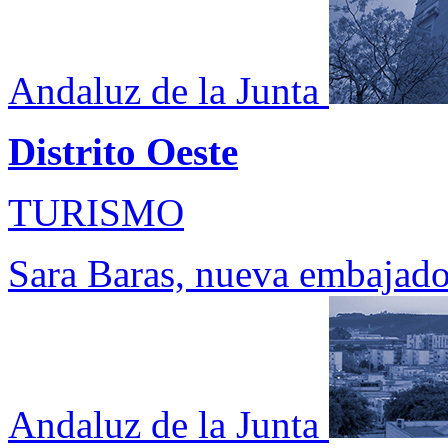
Andaluz de la Junta
Distrito Oeste
TURISMO
Sara Baras, nueva embajado
Andaluz de la Junta