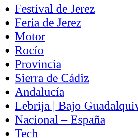
Festival de Jerez
Feria de Jerez
Motor
Rocío
Provincia
Sierra de Cádiz
Andalucía
Lebrija | Bajo Guadalqui
Nacional – España
Tech