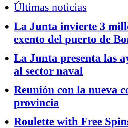
Últimas noticias
La Junta invierte 3 mill
exento del puerto de B
La Junta presenta las a
al sector naval
Reunión con la nueva c
provincia
Roulette with Free Spi