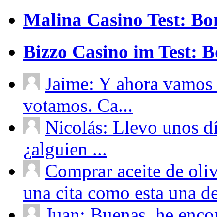
Malina Casino Test: Bo
Bizzo Casino im Test: 
Jaime: Y ahora vamos 
votamos. Ca...
Nicolás: Llevo unos d
¿alguien ...
Comprar aceite de oliv
una cita como esta una de
Juan: Buenas, he enco