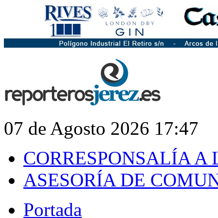
07 de Agosto 2026 17:47
CORRESPONSALÍA A 
ASESORÍA DE COMU
Portada