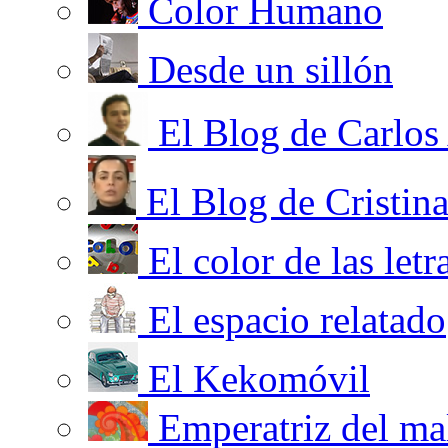
Color Humano
Desde un sillón
El Blog de Carlos
El Blog de Cristin
El color de las letr
El espacio relatado
El Kekomóvil
Emperatriz del mal