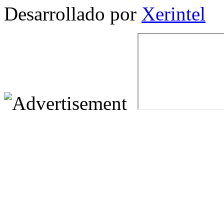
Desarrollado por
Xerintel