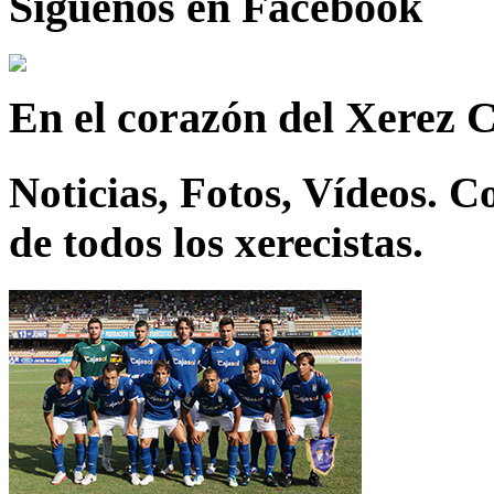
Síguenos en Facebook
En el corazón del Xerez 
Noticias, Fotos, Vídeos. 
de todos los xerecistas.