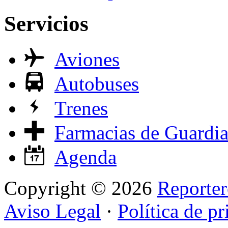
Servicios
Aviones
Autobuses
Trenes
Farmacias de Guardi
Agenda
Copyright © 2026
Reporter
Aviso Legal
·
Política de p