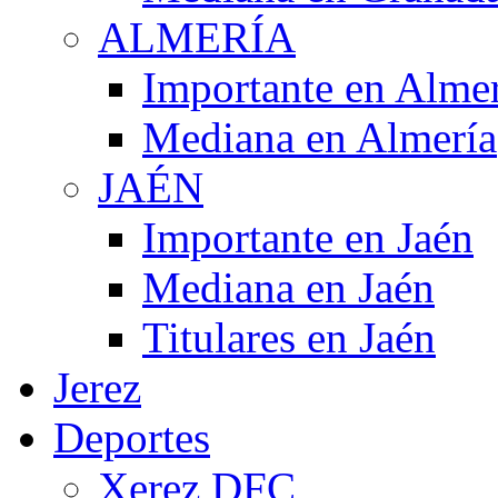
ALMERÍA
Importante en Alme
Mediana en Almería
JAÉN
Importante en Jaén
Mediana en Jaén
Titulares en Jaén
Jerez
Deportes
Xerez DFC