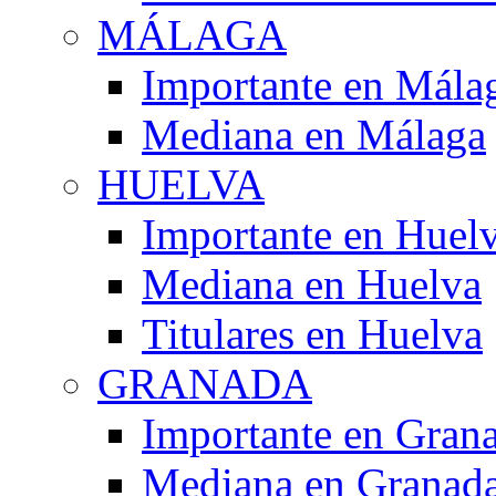
MÁLAGA
Importante en Mála
Mediana en Málaga
HUELVA
Importante en Huel
Mediana en Huelva
Titulares en Huelva
GRANADA
Importante en Gran
Mediana en Granad