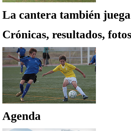
La cantera también juega
Crónicas, resultados, fotos
Agenda