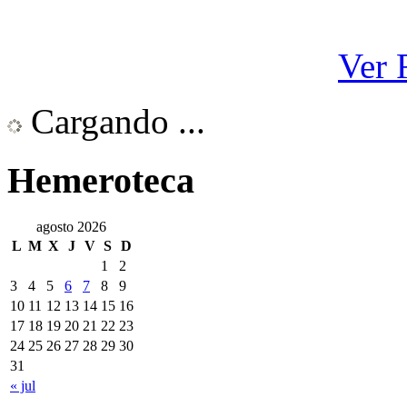
Ver 
Cargando ...
Hemeroteca
agosto 2026
L
M
X
J
V
S
D
1
2
3
4
5
6
7
8
9
10
11
12
13
14
15
16
17
18
19
20
21
22
23
24
25
26
27
28
29
30
31
« jul