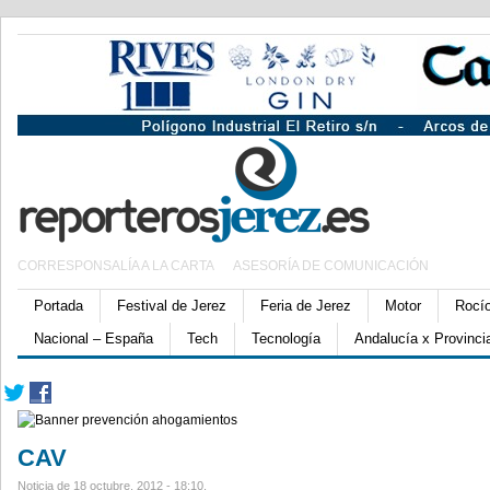
CORRESPONSALÍA A LA CARTA
ASESORÍA DE COMUNICACIÓN
Portada
Festival de Jerez
Feria de Jerez
Motor
Rocí
Nacional – España
Tech
Tecnología
Andalucía x Provinci
CAV
Noticia de 18 octubre, 2012 - 18:10.