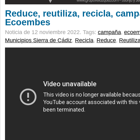
Reduce, reutiliza, recicla, cam
Ecoembes
Noticia de 12 noviembre 2022.
Tags:
campaña
,
ecoe
Municipios Sierra de Cádiz
,
Recicla
,
Reduce
,
Reutiliz