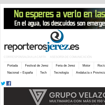
CORRESPONSALÍA A LA CARTA
ASESORÍA DE COMUNICACIÓN
Portada
Festival de Jerez
Feria de Jerez
Motor
Rocí
Nacional – España
Tech
Tecnología
Andalucía x Provinci