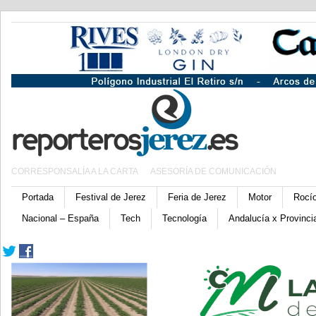
CORRESPONSALÍA A LA CARTA
ASESORÍA DE COMUNICACIÓN
Portada
Festival de Jerez
Feria de Jerez
Motor
Rocí
Nacional – España
Tech
Tecnología
Andalucía x Provinci