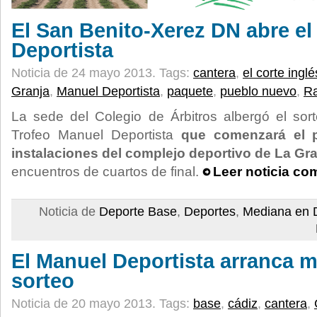
El San Benito-Xerez DN abre e
Deportista
Noticia de 24 mayo 2013.
Tags:
cantera
,
el corte inglé
Granja
,
Manuel Deportista
,
paquete
,
pueblo nuevo
,
Ra
La sede del Colegio de Árbitros albergó el sor
Trofeo Manuel Deportista
que comenzará el p
instalaciones del complejo deportivo de La Gr
encuentros de cuartos de final.
Leer noticia co
Noticia de
Deporte Base
,
Deportes
,
Mediana en 
El Manuel Deportista arranca 
sorteo
Noticia de 20 mayo 2013.
Tags:
base
,
cádiz
,
cantera
,