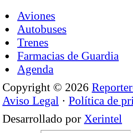
Aviones
Autobuses
Trenes
Farmacias de Guardia
Agenda
Copyright © 2026
Reporter
Aviso Legal
·
Política de p
Desarrollado por
Xerintel