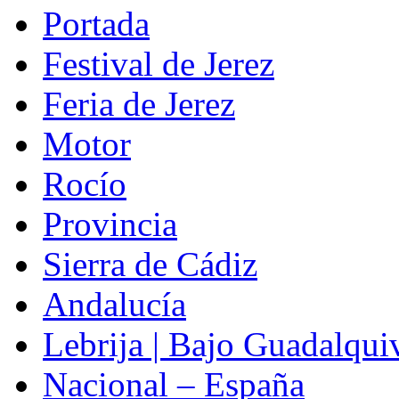
Portada
Festival de Jerez
Feria de Jerez
Motor
Rocío
Provincia
Sierra de Cádiz
Andalucía
Lebrija | Bajo Guadalqui
Nacional – España