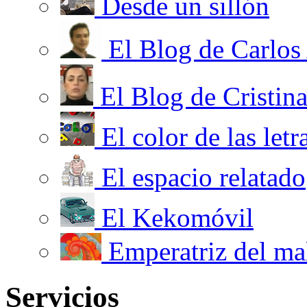
Desde un sillón
El Blog de Carlos
El Blog de Cristin
El color de las letr
El espacio relatado
El Kekomóvil
Emperatriz del mal
Servicios