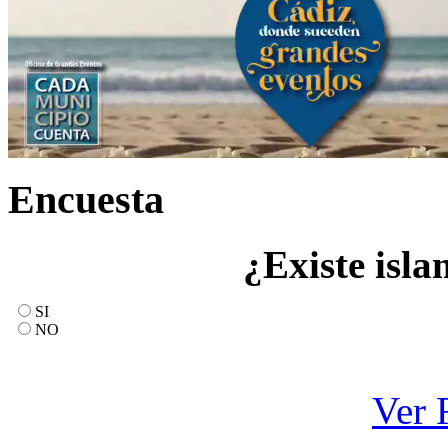
Encuesta
¿Existe isla
SI
NO
Ver 