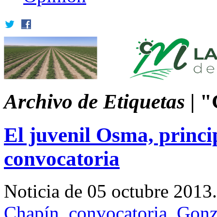
Archivo de Etiquetas |
"
El juvenil Osma, princi
convocatoria
Noticia de 05 octubre 2013
Chapín
,
convocatoria
,
Gonz