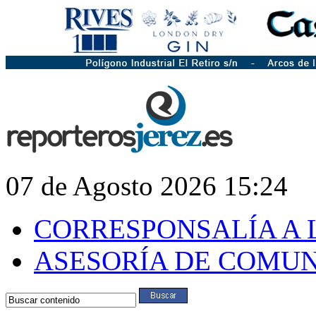
07 de Agosto 2026 15:24
CORRESPONSALÍA A 
ASESORÍA DE COMU