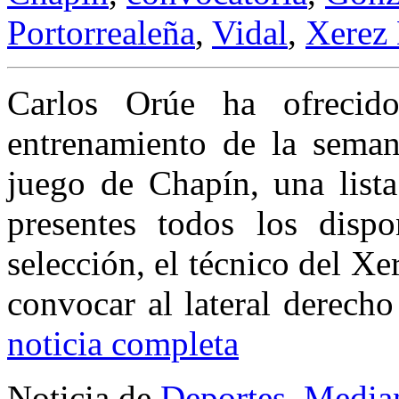
Portorrealeña
,
Vidal
,
Xerez
Carlos Orúe ha ofrecid
entrenamiento de la semana
juego de Chapín, una list
presentes todos los disp
selección, el técnico del X
convocar al lateral derech
noticia completa
Noticia de
Deportes
,
Media