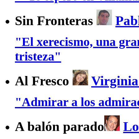
Sin Fronteras
Pab
"El xerecismo, una gra
tristeza"
Al Fresco
Virgini
"Admirar a los admira
A balón parado
Lo