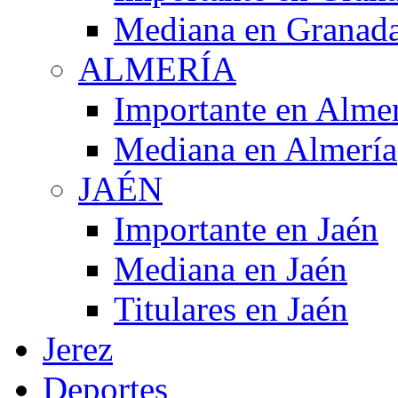
Mediana en Granad
ALMERÍA
Importante en Alme
Mediana en Almería
JAÉN
Importante en Jaén
Mediana en Jaén
Titulares en Jaén
Jerez
Deportes