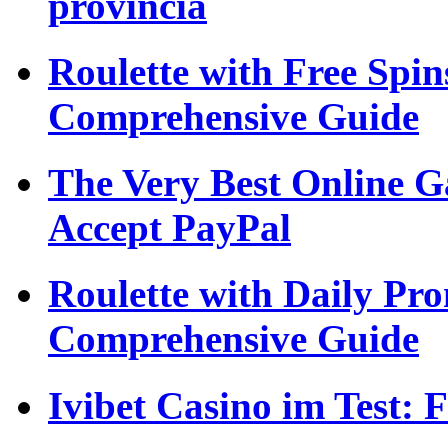
provincia
Roulette with Free Spi
Comprehensive Guide
The Very Best Online G
Accept PayPal
Roulette with Daily Pr
Comprehensive Guide
Ivibet Casino im Test: