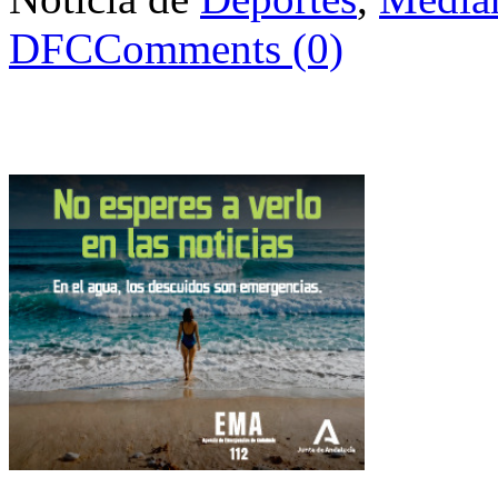
DFC
Comments (0)