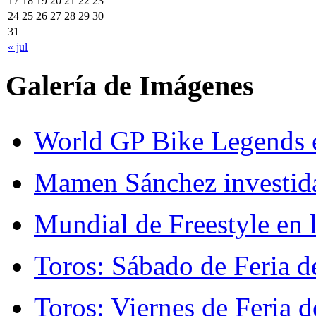
17
18
19
20
21
22
23
24
25
26
27
28
29
30
31
« jul
Galería de Imágenes
World GP Bike Legends en
Mamen Sánchez investida 
Mundial de Freestyle en l
Toros: Sábado de Feria d
Toros: Viernes de Feria d