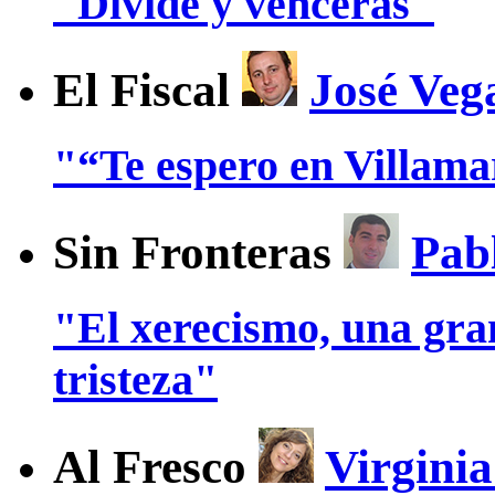
"Divide y vencerás"
El Fiscal
José Veg
"“Te espero en Villam
Sin Fronteras
Pab
"El xerecismo, una gra
tristeza"
Al Fresco
Virgini