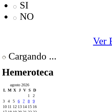
SI
NO
Ver 
Cargando ...
Hemeroteca
agosto 2026
L
M
X
J
V
S
D
1
2
3
4
5
6
7
8
9
10
11
12
13
14
15
16