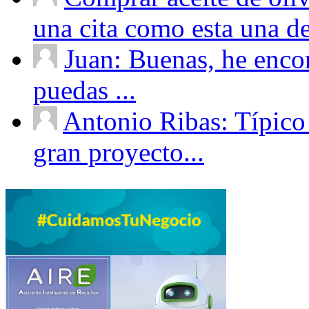
una cita como esta una de
Juan: Buenas, he enco
puedas ...
Antonio Ribas: Típico
gran proyecto...